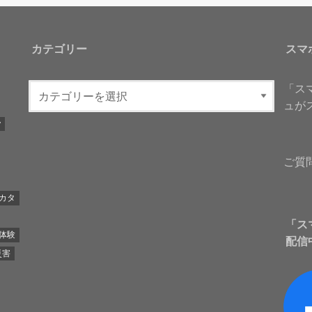
カテゴリー
スマ
「ス
ュが
y
ご質
カタ
「ス
体験
配信
災害