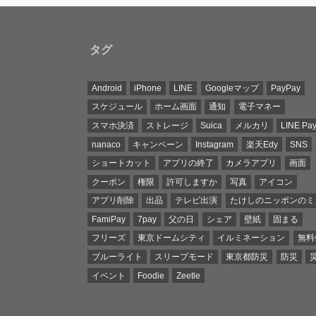
タグ
Android
iPhone
LINE
Googleマップ
PayPay
スケジュール
ホーム画面
通知
電子マネー
スマホ決済
ストレージ
Suica
メルカリ
LINE Pa
nanaco
キャンペーン
Instagram
楽天Edy
SNS
ショートカット
アプリの終了
カメラアプリ
画面
クーポン
権限
許可しますか
写真
アイコン
アプリ削除
出品
テレビ出演
たけしのニッポンのミ
FamiPay
7pay
父の日
シェア
壁紙
固まる
フリーズ
東京ドームシティ
イルミネーション
無料
ブルーライト
スリープモード
東京都防災
防災
イベント
Foodie
Zeetle