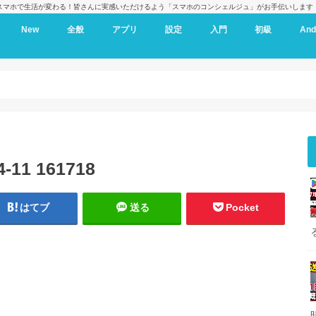
スマホで生活が変わる！皆さんに実感いただけるよう「スマホのコンシェルジュ」がお手伝いします
New
全般
アプリ
設定
入門
初級
And
1 161718
はてブ
送る
Pocket