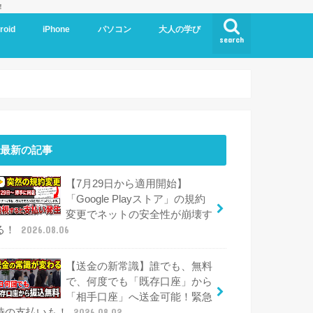
！
roid
iPhone
パソコン
大人の学び
search
最新の記事
【7月29日から適用開始】
「Google Playストア」の規約
変更でネットの安全性が崩壊す
る！
2026.08.06
【送金の新常識】誰でも、無料
で、何度でも「既存口座」から
「相手口座」へ送金可能！緊急
時の支払いも！
2026.08.02