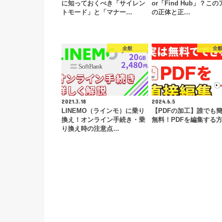
に知っておくべき「サイレン
or「Find Hub」？こ
トモード」と「マナー…
の正体と正…
全般
全
2021.3.18
2024.6.5
LINEMO（ラインモ）に乗り
【PDFの加工】誰でも
換え！オンライン手続き・乗
無料！PDFを編集する
り換え時の注意点…