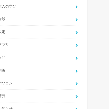
大人の学び
全般
設定
アプリ
入門
初級
パソコン
講義
お知らせ