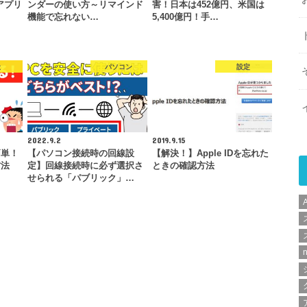
のアプリ
ンダーの使い方～リマインド
害！日本は452億円、米国は
機能で忘れない…
5,400億円！手…
般
パソコン
設定
2022.9.2
2019.9.15
簡単！
【パソコン接続時の回線設
【解決！】Apple IDを忘れた
方法
定】回線接続時に必ず選択さ
ときの確認方法
せられる「パブリック」…