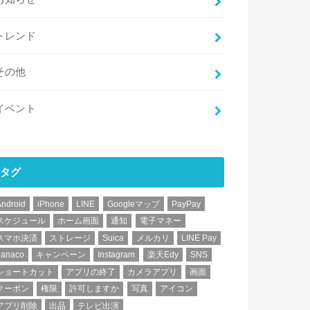
トレンド
その他
イベント
タグ
Android
iPhone
LINE
Googleマップ
PayPay
スケジュール
ホーム画面
通知
電子マネー
スマホ決済
ストレージ
Suica
メルカリ
LINE Pay
nanaco
キャンペーン
Instagram
楽天Edy
SNS
ショートカット
アプリの終了
カメラアプリ
画面
クーポン
権限
許可しますか
写真
アイコン
アプリ削除
出品
テレビ出演