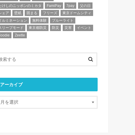
たけしのニッポンのミカタ
FamiPay
7pay
父の日
シェア
壁紙
固まる
フリーズ
東京ドームシティ
イルミネーション
無料体験
ブルーライト
スリープモード
東京都防災
防災
災害
イベント
Foodie
Zeetle
アーカイブ