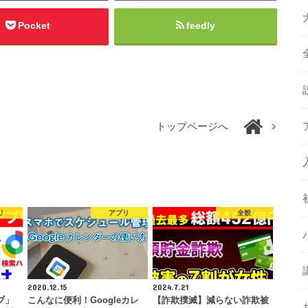
Pocket
feedly
トップページへ
リ
アプリ
全般
2020.12.15
2024.7.21
ブ」
こんなに便利！Googleカレ
【詐欺撲滅】減らない詐欺被