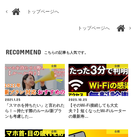
トップページへ
トップページへ
RECOMMEND
こちらの記事も人気です。
全般
全般
2021.1.25
2025.10.25
「スマホを持ちたい」と言われた
【そのWi-Fi接続しても大丈
ら！～持たす際のルール/新プラ
夫？】短くなったWi-Fiルーター
ンも考慮した…
の最新寿…
全般
全般