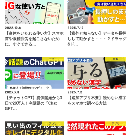
2022.12.6
2025.7.19
【身体をいたわる使い方】スマホ
【意外と知らない】データを長押
首や眼精疲労を起こさないため
しして動かすと・・・？ドラッグ
に、すぐできる…
&ド…
アプリ
全般
2023.3.8
2025.7.2
【チャットGPT】提供開始から3
【追加アプリ不要】読めない漢字
日で20万人！今話題の「Chat
をスマホで調べる方法
GPT…
アプリ
アプリ