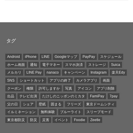
タグ
Android
iPhone
LINE
Googleマップ
PayPay
スケジュール
ホーム画面
通知
電子マネー
スマホ決済
ストレージ
Suica
メルカリ
LINE Pay
nanaco
キャンペーン
Instagram
楽天Edy
SNS
ショートカット
アプリの終了
カメラアプリ
画面
クーポン
権限
許可しますか
写真
アイコン
アプリ削除
出品
テレビ出演
たけしのニッポンのミカタ
FamiPay
7pay
父の日
シェア
壁紙
固まる
フリーズ
東京ドームシティ
イルミネーション
無料体験
ブルーライト
スリープモード
東京都防災
防災
災害
イベント
Foodie
Zeetle