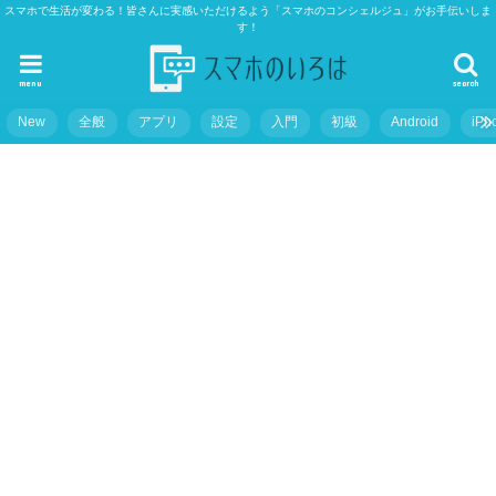
スマホで生活が変わる！皆さんに実感いただけるよう「スマホのコンシェルジュ」がお手伝いしま
す！
menu
search
New
全般
アプリ
設定
入門
初級
Android
iPh