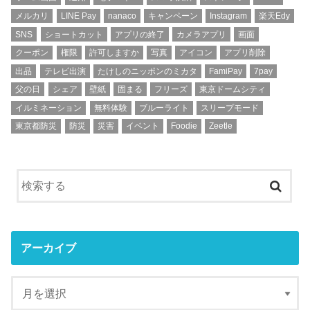
メルカリ
LINE Pay
nanaco
キャンペーン
Instagram
楽天Edy
SNS
ショートカット
アプリの終了
カメラアプリ
画面
クーポン
権限
許可しますか
写真
アイコン
アプリ削除
出品
テレビ出演
たけしのニッポンのミカタ
FamiPay
7pay
父の日
シェア
壁紙
固まる
フリーズ
東京ドームシティ
イルミネーション
無料体験
ブルーライト
スリープモード
東京都防災
防災
災害
イベント
Foodie
Zeetle
アーカイブ