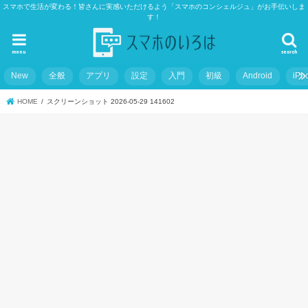
スマホで生活が変わる！皆さんに実感いただけるよう「スマホのコンシェルジュ」がお手伝いしま
す！
menu
search
New
全般
アプリ
設定
入門
初級
Android
iPh
HOME
スクリーンショット 2026-05-29 141602