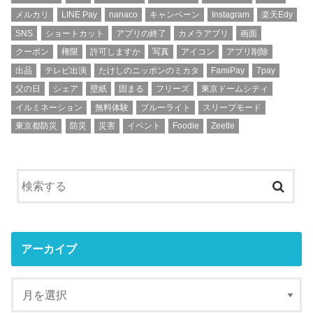
メルカリ
LINE Pay
nanaco
キャンペーン
Instagram
楽天Edy
SNS
ショートカット
アプリの終了
カメラアプリ
画面
クーポン
権限
許可しますか
写真
アイコン
アプリ削除
出品
テレビ出演
たけしのニッポンのミカタ
FamiPay
7pay
父の日
シェア
壁紙
固まる
フリーズ
東京ドームシティ
イルミネーション
無料体験
ブルーライト
スリープモード
東京都防災
防災
災害
イベント
Foodie
Zeetle
アーカイブ