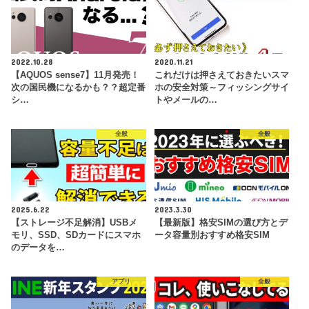
2022.10.28
2020.11.21
【AQUOS sense7】11月発売！
これだけは押さえておきたいスマ
次の国民機になるかも？？超定番
ホの安全対策～フィッシングサイ
シ…
トやメールの…
全般
全般
2025.6.22
2023.3.30
【ストレージ不足解消】USBメ
【最新版】格安SIMの選び方とデ
モリ、SSD、SDカードにスマホ
ータ容量別おすすめ格安SIM
のデータを…
アプリ
全般