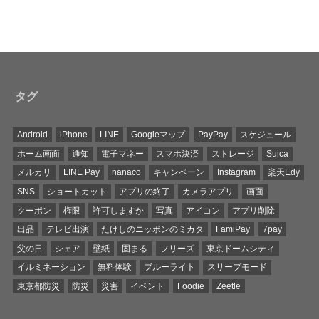
タグ
Android
iPhone
LINE
Googleマップ
PayPay
スケジュール
ホーム画面
通知
電子マネー
スマホ決済
ストレージ
Suica
メルカリ
LINE Pay
nanaco
キャンペーン
Instagram
楽天Edy
SNS
ショートカット
アプリの終了
カメラアプリ
画面
クーポン
権限
許可しますか
写真
アイコン
アプリ削除
出品
テレビ出演
たけしのニッポンのミカタ
FamiPay
7pay
父の日
シェア
壁紙
固まる
フリーズ
東京ドームシティ
イルミネーション
無料体験
ブルーライト
スリープモード
東京都防災
防災
災害
イベント
Foodie
Zeetle