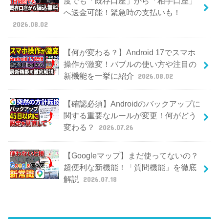
度でも「既存口座」から「相手口座」
へ送金可能！緊急時の支払いも！
2026.08.02
【何が変わる？】Android 17でスマホ
操作が激変！バブルの使い方や注目の
新機能を一挙に紹介
2026.08.02
【確認必須】Androidのバックアップに
関する重要なルールが変更！何がどう
変わる？
2026.07.26
【Googleマップ】まだ使ってないの？
超便利な新機能！「質問機能」を徹底
解説
2026.07.18