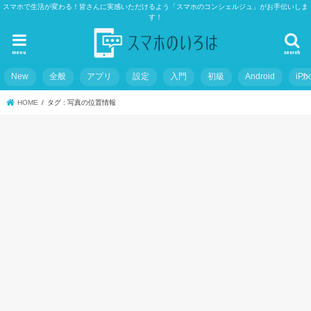
スマホで生活が変わる！皆さんに実感いただけるよう「スマホのコンシェルジュ」がお手伝いしま
す！
menu
search
New
全般
アプリ
設定
入門
初級
Android
iPh
HOME
タグ : 写真の位置情報