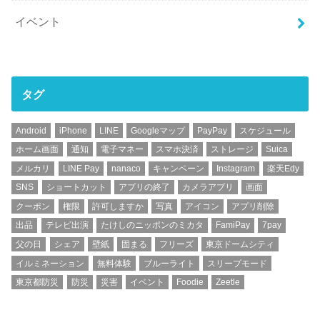
イベント
タグ
Android
iPhone
LINE
Googleマップ
PayPay
スケジュール
ホーム画面
通知
電子マネー
スマホ決済
ストレージ
Suica
メルカリ
LINE Pay
nanaco
キャンペーン
Instagram
楽天Edy
SNS
ショートカット
アプリの終了
カメラアプリ
画面
クーポン
権限
許可しますか
写真
アイコン
アプリ削除
出品
テレビ出演
たけしのニッポンのミカタ
FamiPay
7pay
父の日
シェア
壁紙
固まる
フリーズ
東京ドームシティ
イルミネーション
無料体験
ブルーライト
スリープモード
東京都防災
防災
災害
イベント
Foodie
Zeetle