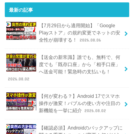
最新の記事
【7月29日から適用開始】「Google
Playストア」の規約変更でネットの安
全性が崩壊する！
2026.08.06
【送金の新常識】誰でも、無料で、何
度でも「既存口座」から「相手口座」
へ送金可能！緊急時の支払いも！
2026.08.02
【何が変わる？】Android 17でスマホ
操作が激変！バブルの使い方や注目の
新機能を一挙に紹介
2026.08.02
【確認必須】Androidのバックアップに