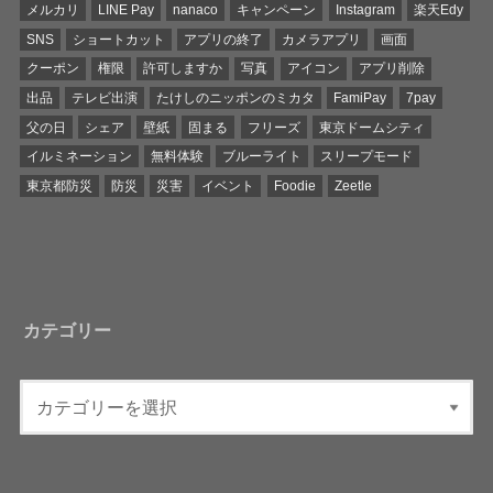
メルカリ
LINE Pay
nanaco
キャンペーン
Instagram
楽天Edy
SNS
ショートカット
アプリの終了
カメラアプリ
画面
クーポン
権限
許可しますか
写真
アイコン
アプリ削除
出品
テレビ出演
たけしのニッポンのミカタ
FamiPay
7pay
父の日
シェア
壁紙
固まる
フリーズ
東京ドームシティ
イルミネーション
無料体験
ブルーライト
スリープモード
東京都防災
防災
災害
イベント
Foodie
Zeetle
カテゴリー