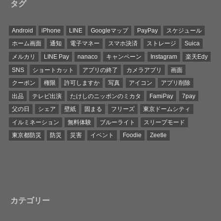
タグ
Android
iPhone
LINE
Googleマップ
PayPay
スケジュール
ホーム画面
通知
電子マネー
スマホ決済
ストレージ
Suica
メルカリ
LINE Pay
nanaco
キャンペーン
Instagram
楽天Edy
SNS
ショートカット
アプリの終了
カメラアプリ
画面
クーポン
権限
許可しますか
写真
アイコン
アプリ削除
出品
テレビ出演
たけしのニッポンのミカタ
FamiPay
7pay
父の日
シェア
壁紙
固まる
フリーズ
東京ドームシティ
イルミネーション
無料体験
ブルーライト
スリープモード
東京都防災
防災
災害
イベント
Foodie
Zeetle
カテゴリー