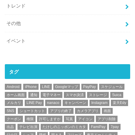
トレンド
その他
イベント
タグ
Android
iPhone
LINE
Googleマップ
PayPay
スケジュール
ホーム画面
通知
電子マネー
スマホ決済
ストレージ
Suica
メルカリ
LINE Pay
nanaco
キャンペーン
Instagram
楽天Edy
SNS
ショートカット
アプリの終了
カメラアプリ
画面
クーポン
権限
許可しますか
写真
アイコン
アプリ削除
出品
テレビ出演
たけしのニッポンのミカタ
FamiPay
7pay
父の日
シェア
壁紙
固まる
フリーズ
東京ドームシティ