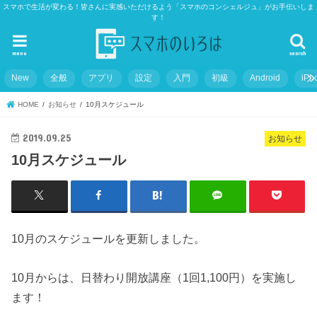
スマホで生活が変わる！皆さんに実感いただけるよう「スマホのコンシェルジュ」がお手伝いしま
す！
menu
search
New
全般
アプリ
設定
入門
初級
Android
iPh
HOME
お知らせ
10月スケジュール
2019.09.25
お知らせ
10月スケジュール
10月のスケジュールを更新しました。
10月からは、日替わり開放講座（1回1,100円）を実施し
ます！