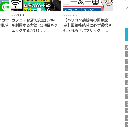
2021.6.3
2022.9.2
アカウ
カフェ・お店で安全にWi-Fi
【パソコン接続時の回線設
情報が
を利用する方法（3項目をチ
定】回線接続時に必ず選択さ
ェックするだけ）…
せられる「パブリック」…