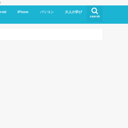
！
roid
iPhone
パソコン
大人の学び
search