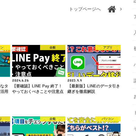
トップページへ
コン
全般
アプリ
2024.6.26
2023.9.9
利なタ
【要確認】LINE Pay 終了！
【最新版】LINEのデータ引き
と活用
やっておくべきことや注意点
継ぎを徹底解説
…
リ
全般
パソコン