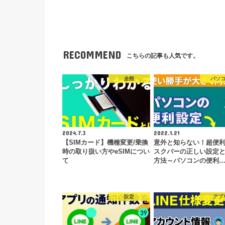
RECOMMEND
こちらの記事も人気です。
全般
パソ
2024.7.3
2022.1.21
【SIMカード】機種変更/乗換
意外と知らない！超便
時の取り扱い方やeSIMについ
スクバーの正しい設定
て
方法～パソコンの便利
設定
アプ