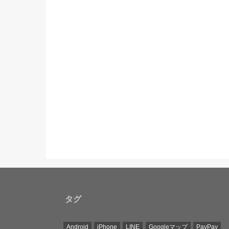
タグ
Android
iPhone
LINE
Googleマップ
PayPay