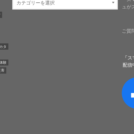
ュが
y
ご質
カタ
「ス
体験
配信
災害