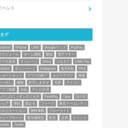
イベント
タグ
Android
iPhone
LINE
Googleマップ
PayPay
スケジュール
ホーム画面
通知
電子マネー
スマホ決済
ストレージ
Suica
メルカリ
LINE Pay
nanaco
キャンペーン
Instagram
楽天Edy
SNS
ショートカット
アプリの終了
カメラアプリ
画面
クーポン
権限
許可しますか
写真
アイコン
アプリ削除
出品
テレビ出演
たけしのニッポンのミカタ
FamiPay
7pay
父の日
シェア
壁紙
固まる
フリーズ
東京ドームシティ
イルミネーション
無料体験
ブルーライト
スリープモード
東京都防災
防災
災害
イベント
Foodie
Zeetle