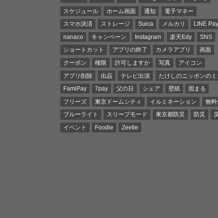
スケジュール
ホーム画面
通知
電子マネー
スマホ決済
ストレージ
Suica
メルカリ
LINE Pa
nanaco
キャンペーン
Instagram
楽天Edy
SNS
ショートカット
アプリの終了
カメラアプリ
画面
クーポン
権限
許可しますか
写真
アイコン
アプリ削除
出品
テレビ出演
たけしのニッポンのミ
FamiPay
7pay
父の日
シェア
壁紙
固まる
フリーズ
東京ドームシティ
イルミネーション
無料
ブルーライト
スリープモード
東京都防災
防災
イベント
Foodie
Zeetle