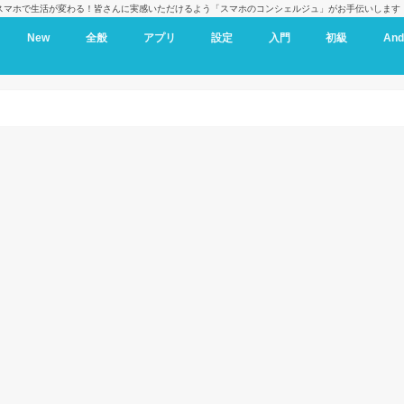
スマホで生活が変わる！皆さんに実感いただけるよう「スマホのコンシェルジュ」がお手伝いします
New
全般
アプリ
設定
入門
初級
And