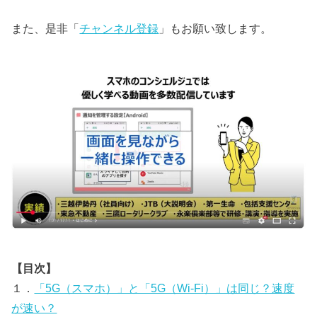
また、是非「
チャンネル登録
」もお願い致します。
【目次】
１．
「5G（スマホ）」と「5G（Wi-Fi）」は同じ？速度
が速い？