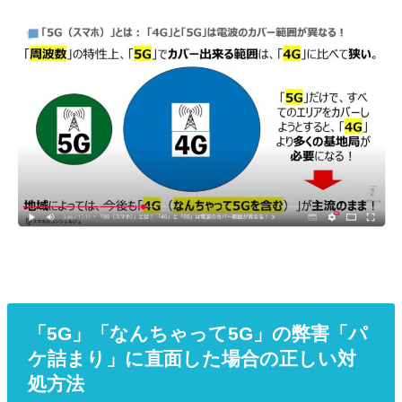
「5G」「なんちゃって5G」の弊害「パ
ケ詰まり」に直面した場合の正しい対
処方法