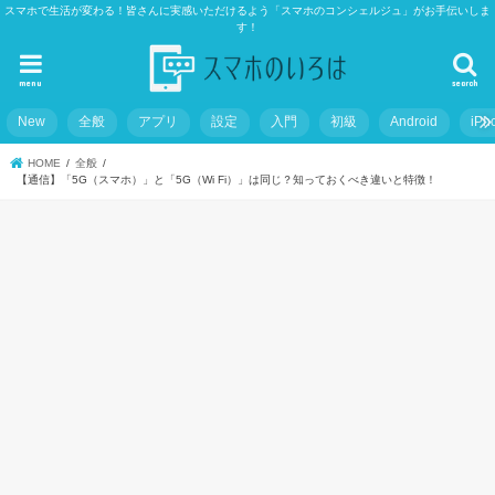
スマホで生活が変わる！皆さんに実感いただけるよう「スマホのコンシェルジュ」がお手伝いしま
す！
menu
search
New
全般
アプリ
設定
入門
初級
Android
iPh
HOME
全般
【通信】「5G（スマホ）」と「5G（Wi Fi）」は同じ？知っておくべき違いと特徴！