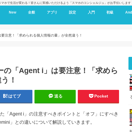
スマホで生活が変わる！皆さんに実感いただけるよう「スマホのコンシェルジュ」がお手伝いします
New
全般
アプリ
設定
入門
初級
And
 i」は要注意！「求められる個人情報の量」が全然違う！
の「Agent i」は要注意！「求めら
違う！
はてブ
送る
Pocket
た「Agent i」の注意すべきポイントと「オフ」にすべき
emini」との違いについて解説していきます。