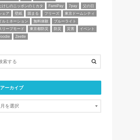
たけしのニッポンのミカタ
FamiPay
7pay
父の日
シェア
壁紙
固まる
フリーズ
東京ドームシティ
イルミネーション
無料体験
ブルーライト
スリープモード
東京都防災
防災
災害
イベント
Foodie
Zeetle
アーカイブ