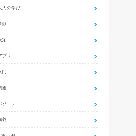
大人の学び
全般
設定
アプリ
入門
初級
パソコン
講義
お知らせ