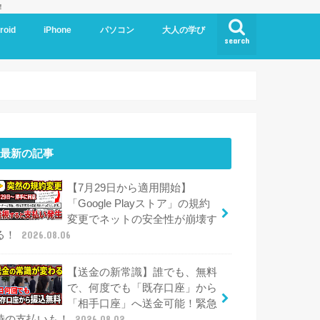
！
roid
iPhone
パソコン
大人の学び
search
最新の記事
【7月29日から適用開始】
「Google Playストア」の規約
変更でネットの安全性が崩壊す
る！
2026.08.06
【送金の新常識】誰でも、無料
で、何度でも「既存口座」から
「相手口座」へ送金可能！緊急
時の支払いも！
2026.08.02