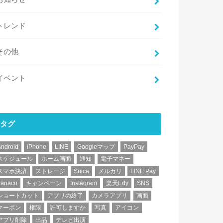
トレンド
その他
イベント
タグ
Android
iPhone
LINE
Googleマップ
PayPay
スケジュール
ホーム画面
通知
電子マネー
スマホ決済
ストレージ
Suica
メルカリ
LINE Pay
nanaco
キャンペーン
Instagram
楽天Edy
SNS
ショートカット
アプリの終了
カメラアプリ
画面
クーポン
権限
許可しますか
写真
アイコン
アプリ削除
出品
テレビ出演