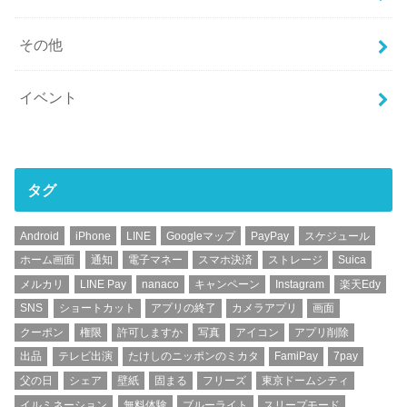
その他
イベント
タグ
Android
iPhone
LINE
Googleマップ
PayPay
スケジュール
ホーム画面
通知
電子マネー
スマホ決済
ストレージ
Suica
メルカリ
LINE Pay
nanaco
キャンペーン
Instagram
楽天Edy
SNS
ショートカット
アプリの終了
カメラアプリ
画面
クーポン
権限
許可しますか
写真
アイコン
アプリ削除
出品
テレビ出演
たけしのニッポンのミカタ
FamiPay
7pay
父の日
シェア
壁紙
固まる
フリーズ
東京ドームシティ
イルミネーション
無料体験
ブルーライト
スリープモード