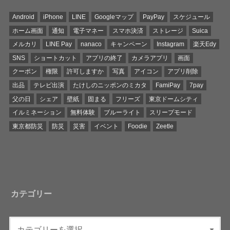
Android
iPhone
LINE
Googleマップ
PayPay
スケジュール
ホーム画面
通知
電子マネー
スマホ決済
ストレージ
Suica
メルカリ
LINE Pay
nanaco
キャンペーン
Instagram
楽天Edy
SNS
ショートカット
アプリの終了
カメラアプリ
画面
クーポン
権限
許可しますか
写真
アイコン
アプリ削除
出品
テレビ出演
たけしのニッポンのミカタ
FamiPay
7pay
父の日
シェア
壁紙
固まる
フリーズ
東京ドームシティ
イルミネーション
無料体験
ブルーライト
スリープモード
東京都防災
防災
災害
イベント
Foodie
Zeetle
カテゴリー