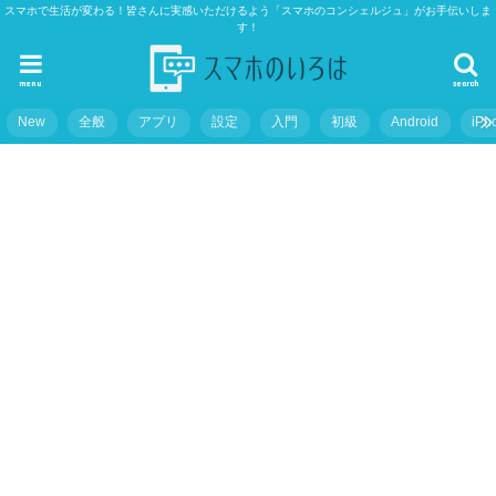
スマホで生活が変わる！皆さんに実感いただけるよう「スマホのコンシェルジュ」がお手伝いしま
す！
menu
search
New
全般
アプリ
設定
入門
初級
Android
iPh