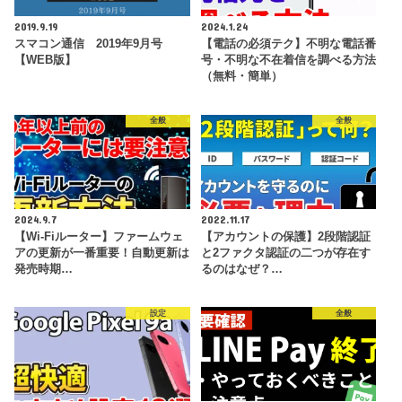
2019.9.19
2024.1.24
スマコン通信 2019年9月号
【電話の必須テク】不明な電話番
【WEB版】
号・不明な不在着信を調べる方法
（無料・簡単）
全般
全般
2024.9.7
2022.11.17
【Wi-Fiルーター】ファームウェ
【アカウントの保護】2段階認証
アの更新が一番重要！自動更新は
と2ファクタ認証の二つが存在す
発売時期…
るのはなぜ？…
設定
全般