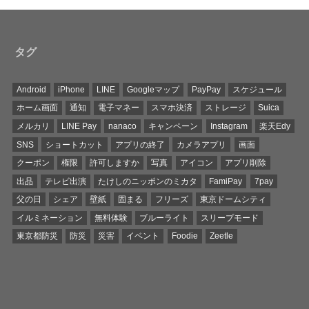
タグ
Android
iPhone
LINE
Googleマップ
PayPay
スケジュール
ホーム画面
通知
電子マネー
スマホ決済
ストレージ
Suica
メルカリ
LINE Pay
nanaco
キャンペーン
Instagram
楽天Edy
SNS
ショートカット
アプリの終了
カメラアプリ
画面
クーポン
権限
許可しますか
写真
アイコン
アプリ削除
出品
テレビ出演
たけしのニッポンのミカタ
FamiPay
7pay
父の日
シェア
壁紙
固まる
フリーズ
東京ドームシティ
イルミネーション
無料体験
ブルーライト
スリープモード
東京都防災
防災
災害
イベント
Foodie
Zeetle