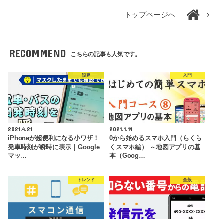
トップページへ
RECOMMEND
こちらの記事も人気です。
設定
入門
2021.4.21
2021.1.19
iPhoneが超便利になる小ワザ！
0から始めるスマホ入門（らくら
発車時刻が瞬時に表示｜Google
くスマホ編） ～地図アプリの基
マッ…
本（Goog…
トレンド
全般