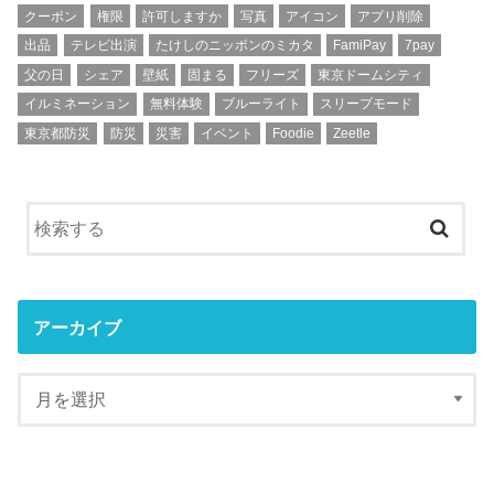
クーポン
権限
許可しますか
写真
アイコン
アプリ削除
出品
テレビ出演
たけしのニッポンのミカタ
FamiPay
7pay
父の日
シェア
壁紙
固まる
フリーズ
東京ドームシティ
イルミネーション
無料体験
ブルーライト
スリープモード
東京都防災
防災
災害
イベント
Foodie
Zeetle
アーカイブ