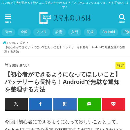
スマホで生活が変わる！皆さんに実感いただけるよう「スマホのコンシェルジュ」がお手伝いしま
す！
menu
search
New
全般
アプリ
設定
入門
初級
Android
iPh
HOME
設定
【初心者ができるようになってほしいこと】バッテリーも長持ち！Androidで無駄な通知を整
理する方法
2026.07.04
設定
【初心者ができるようになってほしいこと】
バッテリーも長持ち！Androidで無駄な通知
を整理する方法
今回は初心者にできるようになって欲しいこととして、
Androidスマホでの通知の整理方法を解説していきたいと