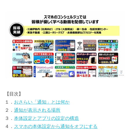
【目次】
１．
おさらい「通知」とは何か
２．
通知が表示される場所
３．
本体設定とアプリの設定の構造
４．
スマホの本体設定から通知をオフにする