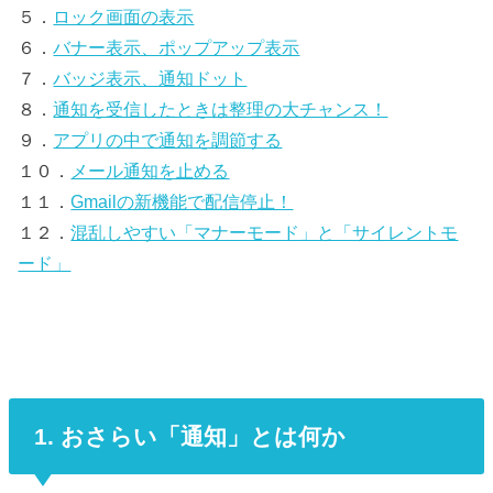
５．
ロック画面の表示
６．
バナー表示、ポップアップ表示
７．
バッジ表示、通知ドット
８．
通知を受信したときは整理の大チャンス！
９．
アプリの中で通知を調節する
１０．
メール通知を止める
１１．
Gmailの新機能で配信停止！
１２．
混乱しやすい「マナーモード」と「サイレントモ
ード」
1. おさらい「通知」とは何か