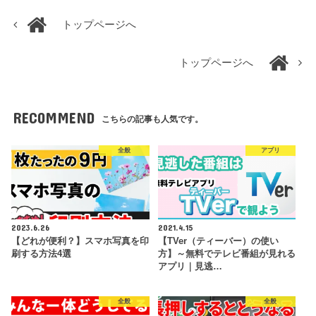
トップページへ
トップページへ
RECOMMEND
こちらの記事も人気です。
全般
アプリ
2023.6.26
2021.4.15
【どれが便利？】スマホ写真を印
【TVer（ティーバー）の使い
刷する方法4選
方】～無料でテレビ番組が見れる
アプリ｜見逃…
全般
全般