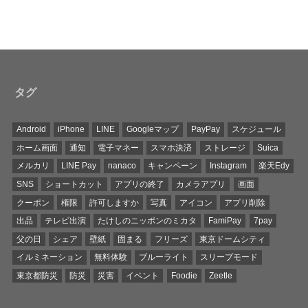
タグ
Android
iPhone
LINE
Googleマップ
PayPay
スケジュール
ホーム画面
通知
電子マネー
スマホ決済
ストレージ
Suica
メルカリ
LINE Pay
nanaco
キャンペーン
Instagram
楽天Edy
SNS
ショートカット
アプリの終了
カメラアプリ
画面
クーポン
権限
許可しますか
写真
アイコン
アプリ削除
出品
テレビ出演
たけしのニッポンのミカタ
FamiPay
7pay
父の日
シェア
壁紙
固まる
フリーズ
東京ドームシティ
イルミネーション
無料体験
ブルーライト
スリープモード
東京都防災
防災
災害
イベント
Foodie
Zeetle