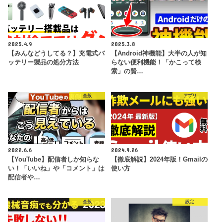
2025.4.9
2025.3.8
【みんなどうしてる？】充電式バ
【Android神機能】大半の人が知
ッテリー製品の処分方法
らない便利機能！「かこって検
索」の賢…
全般
アプリ
2022.6.6
2024.9.26
【YouTube】配信者しか知らな
【徹底解説】2024年版！Gmailの
い！「いいね」や「コメント」は
使い方
配信者や…
全般
設定