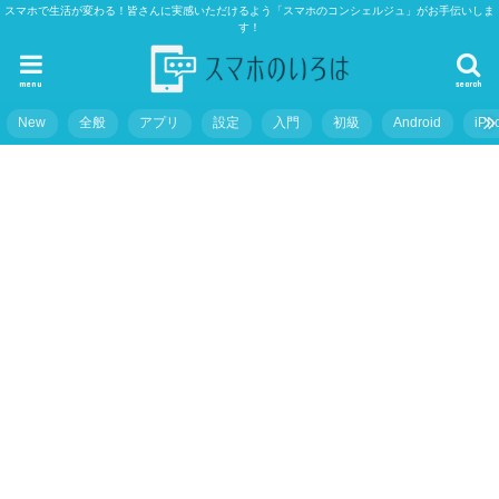
スマホで生活が変わる！皆さんに実感いただけるよう「スマホのコンシェルジュ」がお手伝いしま
す！
menu
search
New
全般
アプリ
設定
入門
初級
Android
iPh