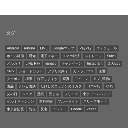
タグ
Android
iPhone
LINE
Googleマップ
PayPay
スケジュール
ホーム画面
通知
電子マネー
スマホ決済
ストレージ
Suica
メルカリ
LINE Pay
nanaco
キャンペーン
Instagram
楽天Edy
SNS
ショートカット
アプリの終了
カメラアプリ
画面
クーポン
権限
許可しますか
写真
アイコン
アプリ削除
出品
テレビ出演
たけしのニッポンのミカタ
FamiPay
7pay
父の日
シェア
壁紙
固まる
フリーズ
東京ドームシティ
イルミネーション
無料体験
ブルーライト
スリープモード
東京都防災
防災
災害
イベント
Foodie
Zeetle