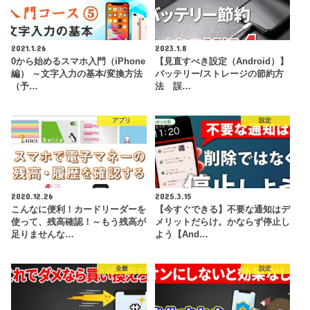
2021.1.26
2023.1.8
0から始めるスマホ入門（iPhone
【見直すべき設定（Android）】
編） ～文字入力の基本/変換方法
バッテリー/ストレージの節約方
（予…
法 誤…
アプリ
設定
2020.12.26
2025.3.15
こんなに便利！カードリーダーを
【今すぐできる】不要な通知はデ
使って、残高確認！～もう残高が
メリットだらけ。かならず停止し
足りませんな…
よう【And…
全般
設定