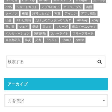
メルカリ
LINE Pay
nanaco
キャンペーン
Instagram
楽天Edy
SNS
ショートカット
アプリの終了
カメラアプリ
画面
クーポン
権限
許可しますか
写真
アイコン
アプリ削除
出品
テレビ出演
たけしのニッポンのミカタ
FamiPay
7pay
父の日
シェア
壁紙
固まる
フリーズ
東京ドームシティ
イルミネーション
無料体験
ブルーライト
スリープモード
東京都防災
防災
災害
イベント
Foodie
Zeetle
アーカイブ