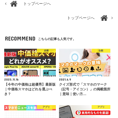
トップページへ
トップページへ
RECOMMEND
こちらの記事も人気です。
全般
全般
2025.11.16
2021.6.9
【今年の中価格は超優秀】最新版
クイズ形式で「スマホのマーク
｜中価格スマホはどれを選ぶべ
（記号・アイコン）」の掲載箇所
き？
｜意味｜使い方…
アプリ
アプリ