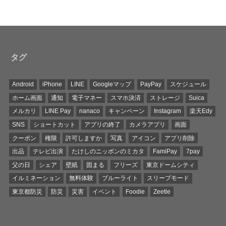
タグ
Android
iPhone
LINE
Googleマップ
PayPay
スケジュール
ホーム画面
通知
電子マネー
スマホ決済
ストレージ
Suica
メルカリ
LINE Pay
nanaco
キャンペーン
Instagram
楽天Edy
SNS
ショートカット
アプリの終了
カメラアプリ
画面
クーポン
権限
許可しますか
写真
アイコン
アプリ削除
出品
テレビ出演
たけしのニッポンのミカタ
FamiPay
7pay
父の日
シェア
壁紙
固まる
フリーズ
東京ドームシティ
イルミネーション
無料体験
ブルーライト
スリープモード
東京都防災
防災
災害
イベント
Foodie
Zeetle