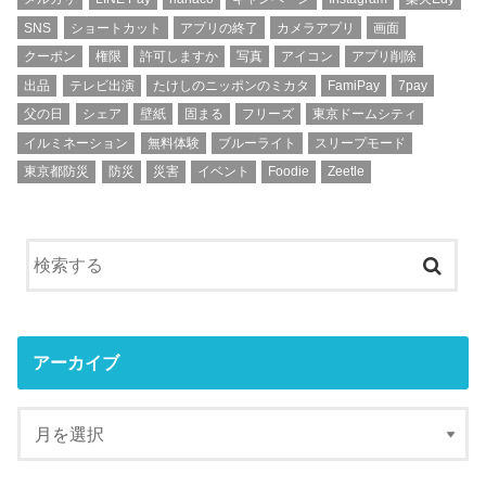
SNS
ショートカット
アプリの終了
カメラアプリ
画面
クーポン
権限
許可しますか
写真
アイコン
アプリ削除
出品
テレビ出演
たけしのニッポンのミカタ
FamiPay
7pay
父の日
シェア
壁紙
固まる
フリーズ
東京ドームシティ
イルミネーション
無料体験
ブルーライト
スリープモード
東京都防災
防災
災害
イベント
Foodie
Zeetle
アーカイブ