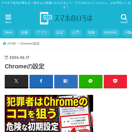
スマホで生活が変わる！皆さんに実感いただけるよう「スマホのコンシェルジュ」がお手伝いしま
す！
menu
search
New
全般
アプリ
設定
入門
初級
Android
iPh
HOME
Chromeの設定
2026.06.17
Chromeの設定