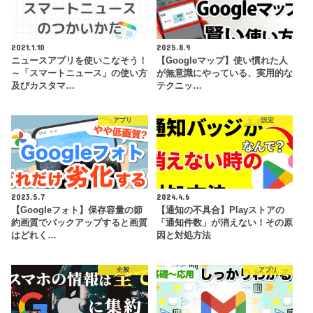
2021.1.10
2025.8.9
ニュースアプリを使いこなそう！
【Googleマップ】使い慣れた人
～「スマートニュース」の使い方
が無意識にやっている、実用的な
及びカスタマ…
テクニッ…
アプリ
設定
2023.5.7
2024.4.6
【Googleフォト】保存容量の節
【通知の不具合】Playストアの
約画質でバックアップすると画質
「通知件数」が消えない！その原
はどれく…
因と対処方法
全般
アプリ