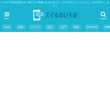
スマホで生活が変わる！皆さんに実感いただけるよう「スマホのコンシェルジュ」がお手伝いしま
す！
menu
search
New
全般
アプリ
設定
入門
初級
Android
iPh