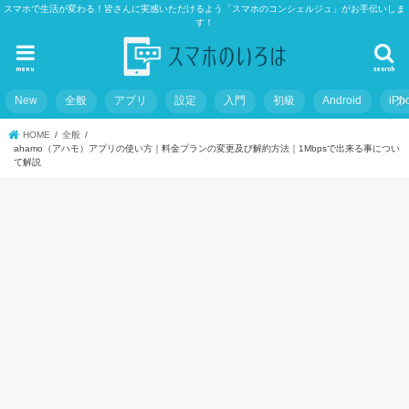
スマホで生活が変わる！皆さんに実感いただけるよう「スマホのコンシェルジュ」がお手伝いしま
す！
menu
search
New
全般
アプリ
設定
入門
初級
Android
iPh
HOME
全般
ahamo（アハモ）アプリの使い方｜料金プランの変更及び解約方法｜1Mbpsで出来る事につい
て解説