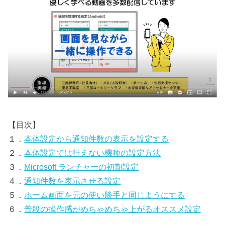
【目次】
１．
本体設定から通知件数の表示を設定する
２．
本体設定では行えない機種の設定方法
３．
Microsoft ランチャーの初期設定
４．
通知件数を表示させる設定
５．
ホーム画面を元の使い勝手と同じようにする
６．
普段の操作感がめちゃめちゃ上がるオススメ設定