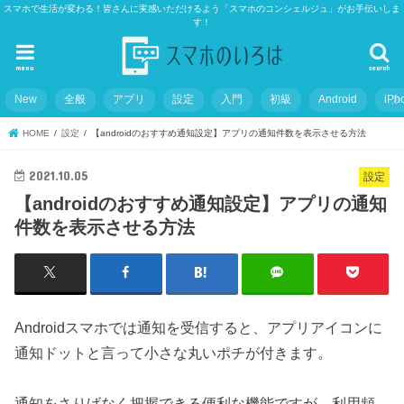
スマホで生活が変わる！皆さんに実感いただけるよう「スマホのコンシェルジュ」がお手伝いしま
す！
menu
search
New
全般
アプリ
設定
入門
初級
Android
iPh
HOME
設定
【androidのおすすめ通知設定】アプリの通知件数を表示させる方法
2021.10.05
設定
【androidのおすすめ通知設定】アプリの通知
件数を表示させる方法
Androidスマホでは通知を受信すると、アプリアイコンに
通知ドットと言って小さな丸いポチが付きます。
通知をさりげなく把握できる便利な機能ですが、利用頻