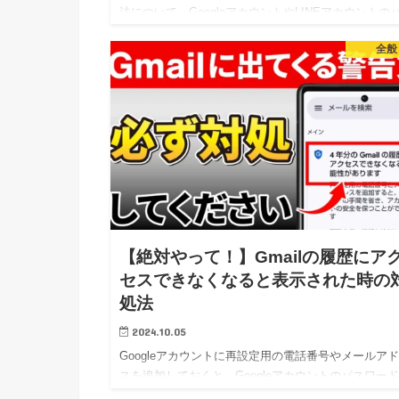
法について、GoogleアカウントやLINEアカウントの
ソナライズド広告を無効にする方法をご紹介します。
全般
こかで検索した商品やサービスが別のアプリやサイト
広告と…
【絶対やって！】Gmailの履歴にア
セスできなくなると表示された時の
処法
2024.10.05
Googleアカウントに再設定用の電話番号やメールア
スを追加しておくと、Googleアカウントのパスワー
忘れた際に、再設定ができるようになります。 今回