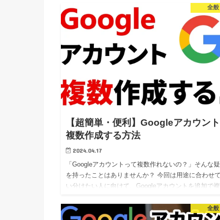
全般
この設定がなぜ必要なのか、そして設定方法について
説した…
【超簡単・便利】Googleアカウン
複数作成する方法
2024.04.17
「Googleアカウントって複数作れないの？」そんな
を持ったことはありませんか？ 今回は用途に合わせ
い分けたい人に向けて、Googleアカウントを追加で
作成する方法やアカウントのスムーズな切替方法、電
番号を…
全般