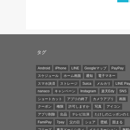
タグ
Android
iPhone
LINE
Googleマップ
PayPay
スケジュール
ホーム画面
通知
電子マネー
スマホ決済
ストレージ
Suica
メルカリ
LINE Pa
nanaco
キャンペーン
Instagram
楽天Edy
SNS
ショートカット
アプリの終了
カメラアプリ
画面
クーポン
権限
許可しますか
写真
アイコン
アプリ削除
出品
テレビ出演
たけしのニッポンのミ
FamiPay
7pay
父の日
シェア
壁紙
固まる
フリーズ
東京ドームシティ
イルミネーション
無料