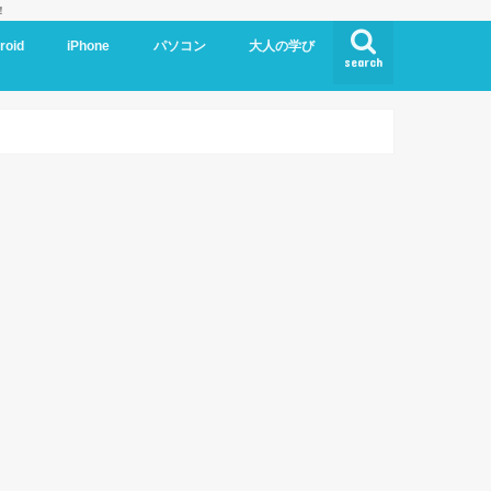
！
roid
iPhone
パソコン
大人の学び
search