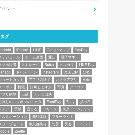
イベント
タグ
Android
iPhone
LINE
Googleマップ
PayPay
スケジュール
ホーム画面
通知
電子マネー
スマホ決済
ストレージ
Suica
メルカリ
LINE Pay
nanaco
キャンペーン
Instagram
楽天Edy
SNS
ショートカット
アプリの終了
カメラアプリ
画面
クーポン
権限
許可しますか
写真
アイコン
アプリ削除
出品
テレビ出演
たけしのニッポンのミカタ
FamiPay
7pay
父の日
シェア
壁紙
固まる
フリーズ
東京ドームシティ
イルミネーション
無料体験
ブルーライト
スリープモード
東京都防災
防災
災害
イベント
Foodie
Zeetle