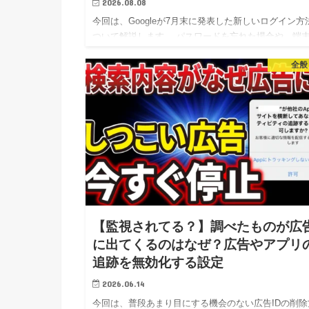
2026.08.08
今回は、Googleが7月末に発表した新しいログイン方
ついて解説します。 パスワードを忘れた場合や、端
故障などで普段使用しているスマホを利用できない場
全般
に、アカウントへのアクセスを回復する手段として利
できるので…
【監視されてる？】調べたものが広
に出てくるのはなぜ？広告やアプリ
追跡を無効化する設定
2026.06.14
今回は、普段あまり目にする機会のない広告IDの削除