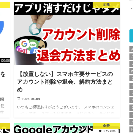
全般
解
ー」の登録が不可欠になります。 「パスキー」と言われ
ても、想像がつ…
トを
【放置しない】スマホ主要サービスの
アカウント削除や退会、解約方法まと
め
2023.06.04
疑問
て使
いつもご視聴ありがとうございます。 スマホのコンシェ
複数
ルジュです。 スマホを利用するようになると、それに伴
話
ってたくさんのアプリやWebサービスを利用することに
全般
なります。 ＜動画内容＞1. Facebookのアカウント削除