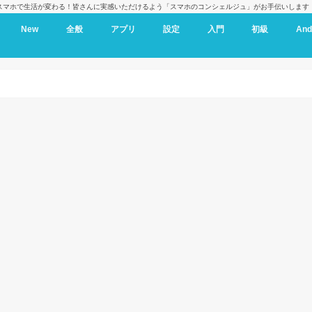
スマホで生活が変わる！皆さんに実感いただけるよう「スマホのコンシェルジュ」がお手伝いします
New
全般
アプリ
設定
入門
初級
And