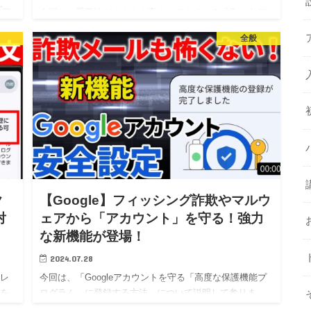
パー
今回は、重要性がますます高まってきている「Googleア
 ど
カウント」や「Googleサービス全体のセキュリティ対
全般
へ
策」について詳しく解説して参ります。 既に万全な対策
を取っているという方もいらっしゃるかもしれません
が、「Go…
ク
【Google】フィッシング詐欺やマルウ
対
ェアから「アカウント」を守る！強力
な新機能が登場！
2024.07.28
ドレ
今回は、「Googleアカウントを守る「高度な保護機能プ
ドを
ログラム」に登録する方法」について説明して参りま
は、
す。 「高度な保護機能」に登録する為には、「パスキ