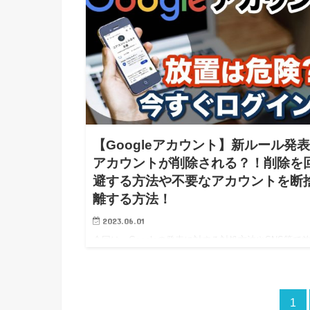
【Googleアカウント】新ルール発
アカウントが削除される？！削除を
避する方法や不要なアカウントを断
離する方法！
2023.06.01
今回は、Googleの発表に対する対処方法やSNS等で
してしまっているアカウントの削除などについてみて
きたいと思います。 ＜動画内容＞1. 無効なGoogleア
ントに関するポリシー変更について2. ２年間操作の
1