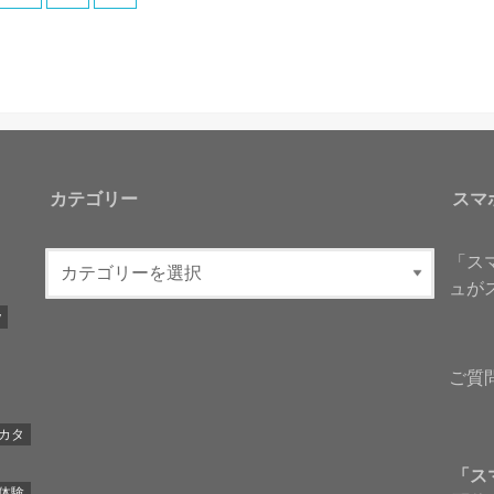
カテゴリー
スマ
「ス
ュが
y
ご質
カタ
「ス
体験