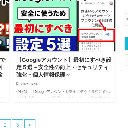
方…
表で
【Googleアカウント】最初にすべき設
回
定５選～安全性の向上・セキュリティ
捨
強化・個人情報保護～
2023.04.16
今回は、「Googleアカウントを安全に使う！最初にすべ
き設定 5選」について説明して参ります。 「Googleアカ
放置
ウント」を新たに作成した場合、そのままで使用しても
い
問題はないですが、個人情報の流出を避けるためにも、
カウ
セキ…
…
2
3
>