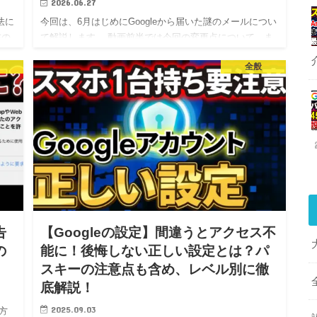
2026.06.27
法に
今回は、6月はじめにGoogleから届いた謎のメールについ
末の
て解説します。 動画前半では今回の変更点について、ま
合
た後半では設定を見直すべきポイントについても解説し
全般
用
ますので、是非最後までチェックしてみてください！ ＜
動画内容…
告
【Googleの設定】間違うとアクセス不
の
能に！後悔しない正しい設定とは？パ
スキーの注意点も含め、レベル別に徹
底解説！
2025.09.03
方