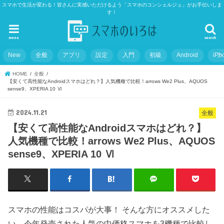
スマホで生活が変わる！皆さんに実感いただけるよう「スマホのコンシェルジュ」がお手伝いしま
す！
menu
search
New
全般
アプリ
設定
入門
初級
Android
iPh
HOME
全般
【安くて高性能なAndroidスマホはどれ？】人気機種で比較！arrows We2 Plus、AQUOS
sense9、XPERIA 10 Ⅵ
2024.11.21
全般
【安くて高性能なAndroidスマホはどれ？】
人気機種で比較！arrows We2 Plus、AQUOS
sense9、XPERIA 10 Ⅵ
スマホの性能はコスパが大事！ そんな方にオススメした
い、今年発売された人気の中価格スマホを3機種で比較し