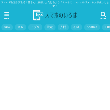
スマホで生活が変わる！皆さんに実感いただけるよう「スマホのコンシェルジュ」がお手伝いしま
す！
menu
search
New
全般
アプリ
設定
入門
初級
Android
iPh