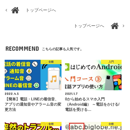
トップページへ
トップページへ
RECOMMEND
こちらの記事も人気です。
全般
入門
2022.4.5
2021.1.7
【簡単】電話・LINEの着信音、
0から始めるスマホ入門
アプリの通知音やアラーム音の変
（Android編） ～電話をかける/
更方法
電話を受ける…
全般
全般