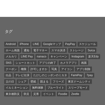
タグ
Android
iPhone
LINE
Googleマップ
PayPay
スケジュール
ホーム画面
通知
電子マネー
スマホ決済
ストレージ
Suica
メルカリ
LINE Pay
nanaco
キャンペーン
Instagram
楽天Edy
SNS
ショートカット
アプリの終了
カメラアプリ
画面
クーポン
権限
許可しますか
写真
アイコン
アプリ削除
出品
テレビ出演
たけしのニッポンのミカタ
FamiPay
7pay
父の日
シェア
壁紙
固まる
フリーズ
東京ドームシティ
イルミネーション
無料体験
ブルーライト
スリープモード
東京都防災
防災
災害
イベント
Foodie
Zeetle