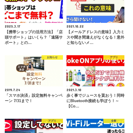
2025.3.17
2021.10.22
【携帯ショップの活用方法】「店
【メールアドレスの意味】入力ミ
頭サポート」はいくら？「遠隔サ
スや聞き間違えがなくなる！意外
ポート」との…
と知らないメ…
お知らせ
アプリ
2019.7.24
2021.3.10
「スマホ決済」設定無料キャンペ
歩く事でジュースを貰おう！同時
ーン 7/31まで！
にBluetooth接続も学ぼう！～
【Co…
アプリ
全般