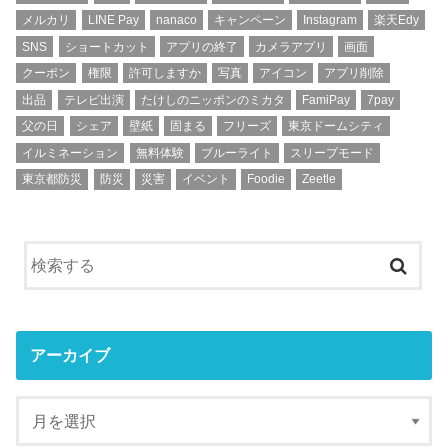
メルカリ
LINE Pay
nanaco
キャンペーン
Instagram
楽天Edy
SNS
ショートカット
アプリの終了
カメラアプリ
画面
クーポン
権限
許可しますか
写真
アイコン
アプリ削除
出品
テレビ出演
たけしのニッポンのミカタ
FamiPay
7pay
父の日
シェア
壁紙
固まる
フリーズ
東京ドームシティ
イルミネーション
無料体験
ブルーライト
スリープモード
東京都防災
防災
災害
イベント
Foodie
Zeetle
アーカイブ