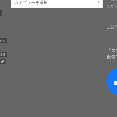
ュが
y
ご質
カタ
「ス
体験
配信
災害