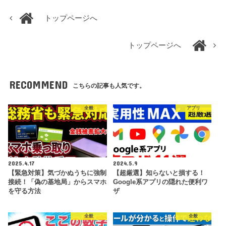
トップページへ
トップページへ
RECOMMEND
こちらの記事も人気です。
全般
アプリ
2025.4.17
2024.5.9
【緊急対策】気づかぬうちに強制
【超厳選】知らないと損する！
接続！「偽の基地局」からスマホ
Google系アプリの隠れた便利ワ
を守る方法
ザ
全般
全般