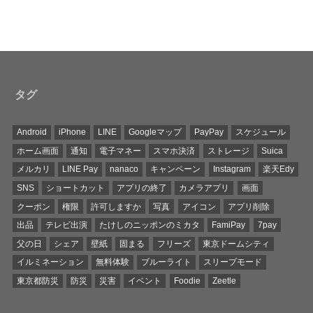
タグ
Android
iPhone
LINE
Googleマップ
PayPay
スケジュール
ホーム画面
通知
電子マネー
スマホ決済
ストレージ
Suica
メルカリ
LINE Pay
nanaco
キャンペーン
Instagram
楽天Edy
SNS
ショートカット
アプリの終了
カメラアプリ
画面
クーポン
権限
許可しますか
写真
アイコン
アプリ削除
出品
テレビ出演
たけしのニッポンのミカタ
FamiPay
7pay
父の日
シェア
壁紙
固まる
フリーズ
東京ドームシティ
イルミネーション
無料体験
ブルーライト
スリープモード
東京都防災
防災
災害
イベント
Foodie
Zeetle