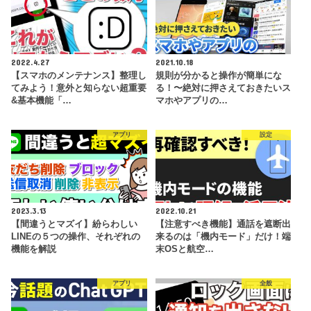
2022.4.27
2021.10.18
【スマホのメンテナンス】整理し
規則が分かると操作が簡単にな
てみよう！意外と知らない超重要
る！〜絶対に押さえておきたいス
&基本機能「…
マホやアプリの…
アプリ
設定
2023.3.13
2022.10.21
【間違うとマズイ】紛らわしい
【注意すべき機能】通話を遮断出
LINEの５つの操作、それぞれの
来るのは「機内モード」だけ！端
機能を解説
末OSと航空…
アプリ
全般