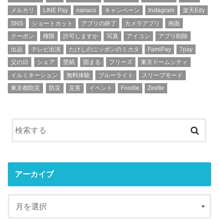
メルカリ
LINE Pay
nanaco
キャンペーン
Instagram
楽天Edy
SNS
ショートカット
アプリの終了
カメラアプリ
画面
クーポン
権限
許可しますか
写真
アイコン
アプリ削除
出品
テレビ出演
たけしのニッポンのミカタ
FamiPay
7pay
父の日
シェア
壁紙
固まる
フリーズ
東京ドームシティ
イルミネーション
無料体験
ブルーライト
スリープモード
東京都防災
防災
災害
イベント
Foodie
Zeetle
アーカイブ