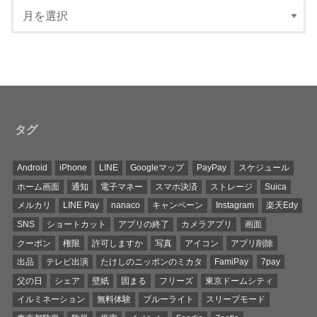
タグ
Android
iPhone
LINE
Googleマップ
PayPay
スケジュール
ホーム画面
通知
電子マネー
スマホ決済
ストレージ
Suica
メルカリ
LINE Pay
nanaco
キャンペーン
Instagram
楽天Edy
SNS
ショートカット
アプリの終了
カメラアプリ
画面
クーポン
権限
許可しますか
写真
アイコン
アプリ削除
出品
テレビ出演
たけしのニッポンのミカタ
FamiPay
7pay
父の日
シェア
壁紙
固まる
フリーズ
東京ドームシティ
イルミネーション
無料体験
ブルーライト
スリープモード