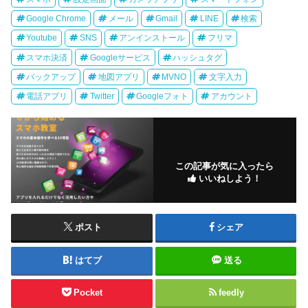
Google Chrome
メール
Gmail
LINE
検索
Youtube
SNS
アンインストール
フリマ
スマホ決済
Googleサービス
ハッシュタグ
バックアップ
地図アプリ
MVNO
文字入力
電話アプリ
Twitter
Googleフォト
アカウント
この記事が気に入ったら
いいねしよう！
ポスト
シェア
はてブ
送る
Pocket
feedly