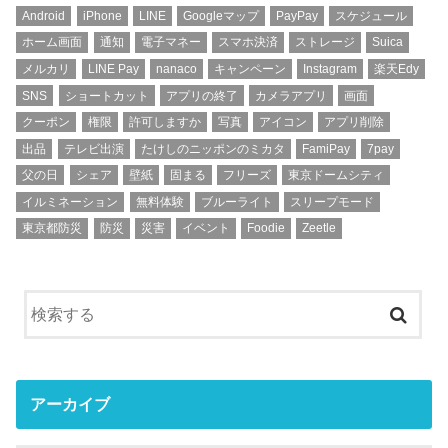
Android
iPhone
LINE
Googleマップ
PayPay
スケジュール
ホーム画面
通知
電子マネー
スマホ決済
ストレージ
Suica
メルカリ
LINE Pay
nanaco
キャンペーン
Instagram
楽天Edy
SNS
ショートカット
アプリの終了
カメラアプリ
画面
クーポン
権限
許可しますか
写真
アイコン
アプリ削除
出品
テレビ出演
たけしのニッポンのミカタ
FamiPay
7pay
父の日
シェア
壁紙
固まる
フリーズ
東京ドームシティ
イルミネーション
無料体験
ブルーライト
スリープモード
東京都防災
防災
災害
イベント
Foodie
Zeetle
アーカイブ