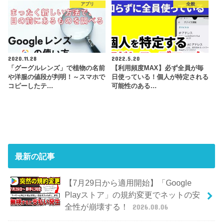
アプリ
全般
2020.11.28
2022.5.20
「グーグルレンズ」で植物の名前
【利用頻度MAX】必ず全員が毎
や洋服の値段が判明！～スマホで
日使っている！個人が特定される
コピーしたテ…
可能性のある…
最新の記事
【7月29日から適用開始】「Google
Playストア」の規約変更でネットの安
全性が崩壊する！
2026.08.06