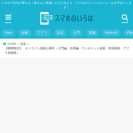
スマホで生活が変わる！皆さんに実感いただけるよう「スマホのコンシェルジュ」がお手伝いしま
す！
menu
search
New
全般
アプリ
設定
入門
初級
Android
iPh
HOME
講義
【期間限定】 オンライン講座公開中（入門編・活用編・ワンポイント講座・特別講座・アプ
リ別講座）