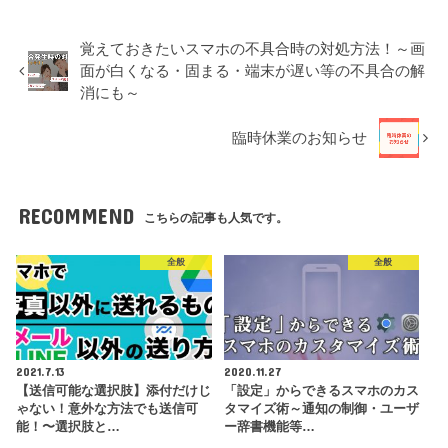
覚えておきたいスマホの不具合時の対処方法！～画
面が白くなる・固まる・端末が遅い等の不具合の解
消にも～
臨時休業のお知らせ
RECOMMEND
こちらの記事も人気です。
全般
全般
2021.7.13
2020.11.27
【送信可能な選択肢】添付だけじ
「設定」からできるスマホのカス
ゃない！意外な方法でも送信可
タマイズ術～通知の制御・ユーザ
能！〜選択肢と…
ー辞書機能等…