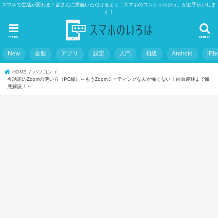
スマホで生活が変わる！皆さんに実感いただけるよう「スマホのコンシェルジュ」がお手伝いしま
す！
menu
search
New
全般
アプリ
設定
入門
初級
Android
iPh
HOME
パソコン
今話題のZoomの使い方（PC編）～もうZoomミーティングなんか怖くない！画面遷移まで徹
底解説！～