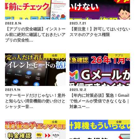
2022.8.14
2023.7.21
【アプリの安全確認】インストー
【要注意！】許可してはいけない
ル前に絶対に確認しておきたいア
スマホのアクセス権限
プリの安全性…
全般
アプリ
2021.9.14
2025.12.2
マナーモードだけじゃない！意外
【年内に対策必須】緊急！Gmail
と知らない消音機能の使い分けと
で他メールが受信できなくなる｜
シャッター音…
対象ユー…
全般
全般