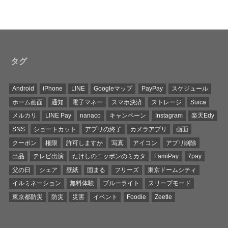
タグ
Android
iPhone
LINE
Googleマップ
PayPay
スケジュール
ホーム画面
通知
電子マネー
スマホ決済
ストレージ
Suica
メルカリ
LINE Pay
nanaco
キャンペーン
Instagram
楽天Edy
SNS
ショートカット
アプリの終了
カメラアプリ
画面
クーポン
権限
許可しますか
写真
アイコン
アプリ削除
出品
テレビ出演
たけしのニッポンのミカタ
FamiPay
7pay
父の日
シェア
壁紙
固まる
フリーズ
東京ドームシティ
イルミネーション
無料体験
ブルーライト
スリープモード
東京都防災
防災
災害
イベント
Foodie
Zeetle