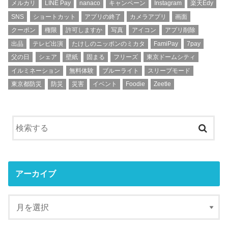
メルカリ
LINE Pay
nanaco
キャンペーン
Instagram
楽天Edy
SNS
ショートカット
アプリの終了
カメラアプリ
画面
クーポン
権限
許可しますか
写真
アイコン
アプリ削除
出品
テレビ出演
たけしのニッポンのミカタ
FamiPay
7pay
父の日
シェア
壁紙
固まる
フリーズ
東京ドームシティ
イルミネーション
無料体験
ブルーライト
スリープモード
東京都防災
防災
災害
イベント
Foodie
Zeetle
アーカイブ