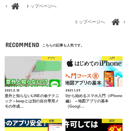
トップページへ
トップページへ
RECOMMEND
こちらの記事も人気です。
アプリ
入門
2021.2.12
2021.1.29
意外と知らないLINEの㊙テクニ
0から始めるスマホ入門（iPhone
ック～keepとは別の自分専用メ
編） ～地図アプリの基本
モの作成…
（Googl…
全般
設定