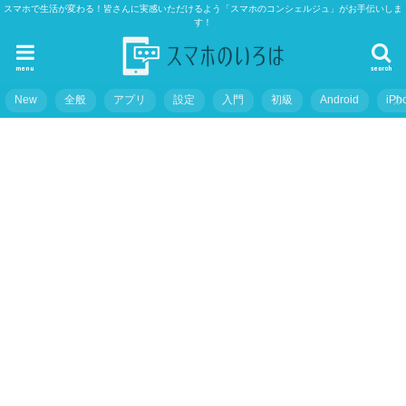
スマホで生活が変わる！皆さんに実感いただけるよう「スマホのコンシェルジュ」がお手伝いしま
す！
menu
search
New
全般
アプリ
設定
入門
初級
Android
iPh