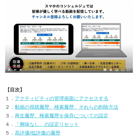
【目次】
１．
アクティビティの管理画面にアクセスする
２．
動画の視聴履歴、検索履歴、それらの削除方法
３．
再生履歴、検索履歴を保存についての設定
４．
「興味なし」の設定リセット
５．
高評価/低評価の履歴