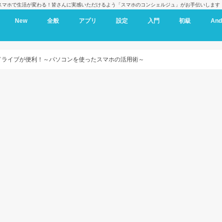
スマホで生活が変わる！皆さんに実感いただけるよう「スマホのコンシェルジュ」がお手伝いします
New
全般
アプリ
設定
入門
初級
And
eドライブが便利！～パソコンを使ったスマホの活用術～