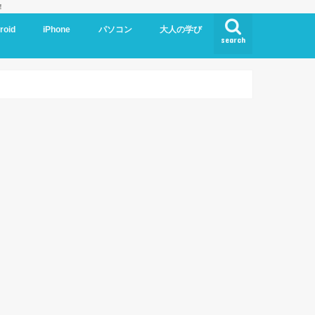
！
roid
iPhone
パソコン
大人の学び
search