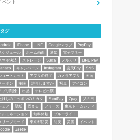
イベント
タグ
Android
iPhone
LINE
Googleマップ
PayPay
スケジュール
ホーム画面
通知
電子マネー
スマホ決済
ストレージ
Suica
メルカリ
LINE Pay
nanaco
キャンペーン
Instagram
楽天Edy
SNS
ショートカット
アプリの終了
カメラアプリ
画面
クーポン
権限
許可しますか
写真
アイコン
アプリ削除
出品
テレビ出演
たけしのニッポンのミカタ
FamiPay
7pay
父の日
シェア
壁紙
固まる
フリーズ
東京ドームシティ
イルミネーション
無料体験
ブルーライト
スリープモード
東京都防災
防災
災害
イベント
Foodie
Zeetle