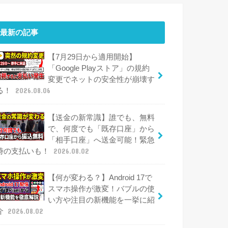
最新の記事
【7月29日から適用開始】
「Google Playストア」の規約
変更でネットの安全性が崩壊す
る！
2026.08.06
【送金の新常識】誰でも、無料
で、何度でも「既存口座」から
「相手口座」へ送金可能！緊急
時の支払いも！
2026.08.02
【何が変わる？】Android 17で
スマホ操作が激変！バブルの使
い方や注目の新機能を一挙に紹
介
2026.08.02