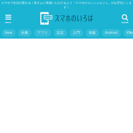
スマホで生活が変わる！皆さんに実感いただけるよう「スマホのコンシェルジュ」がお手伝いしま
す！
menu
search
New
全般
アプリ
設定
入門
初級
Android
iPh