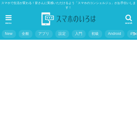
スマホで生活が変わる！皆さんに実感いただけるよう「スマホのコンシェルジュ」がお手伝いしま
す！
menu
search
New
全般
アプリ
設定
入門
初級
Android
iPh