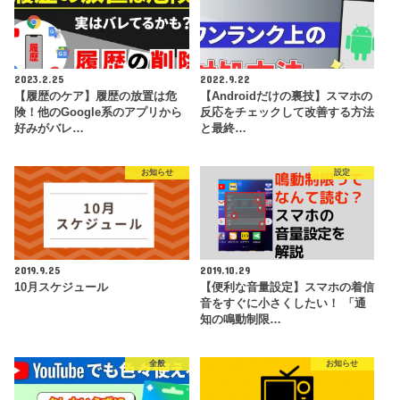
2023.2.25
2022.9.22
【履歴のケア】履歴の放置は危
【Androidだけの裏技】スマホの
険！他のGoogle系のアプリから
反応をチェックして改善する方法
好みがバレ…
と最終…
お知らせ
設定
2019.9.25
2019.10.29
10月スケジュール
【便利な音量設定】スマホの着信
音をすぐに小さくしたい！ 「通
知の鳴動制限…
全般
お知らせ