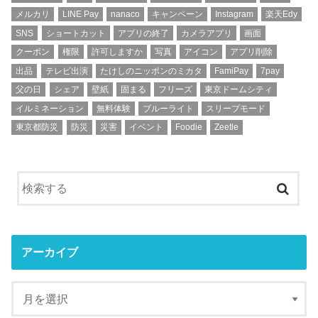
メルカリ
LINE Pay
nanaco
キャンペーン
Instagram
楽天Edy
SNS
ショートカット
アプリの終了
カメラアプリ
画面
クーポン
権限
許可しますか
写真
アイコン
アプリ削除
出品
テレビ出演
たけしのニッポンのミカタ
FamiPay
7pay
父の日
シェア
壁紙
固まる
フリーズ
東京ドームシティ
イルミネーション
無料体験
ブルーライト
スリープモード
東京都防災
防災
災害
イベント
Foodie
Zeetle
アーカイブ