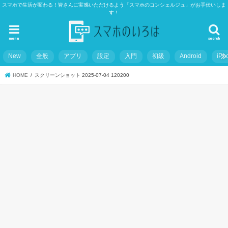
スマホで生活が変わる！皆さんに実感いただけるよう「スマホのコンシェルジュ」がお手伝いしま
す！
menu
search
New
全般
アプリ
設定
入門
初級
Android
iPh
HOME
スクリーンショット 2025-07-04 120200