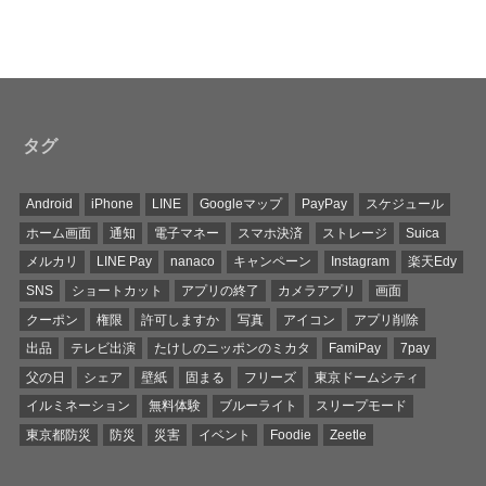
タグ
Android
iPhone
LINE
Googleマップ
PayPay
スケジュール
ホーム画面
通知
電子マネー
スマホ決済
ストレージ
Suica
メルカリ
LINE Pay
nanaco
キャンペーン
Instagram
楽天Edy
SNS
ショートカット
アプリの終了
カメラアプリ
画面
クーポン
権限
許可しますか
写真
アイコン
アプリ削除
出品
テレビ出演
たけしのニッポンのミカタ
FamiPay
7pay
父の日
シェア
壁紙
固まる
フリーズ
東京ドームシティ
イルミネーション
無料体験
ブルーライト
スリープモード
東京都防災
防災
災害
イベント
Foodie
Zeetle