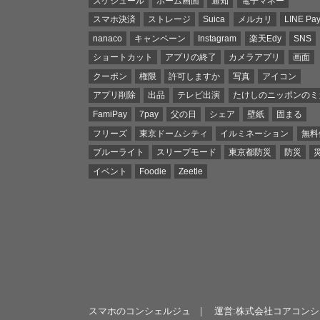
スケジュール
ホーム画面
通知
電子マネー
スマホ決済
ストレージ
Suica
メルカリ
LINE Pa
nanaco
キャンペーン
Instagram
楽天Edy
SNS
ショートカット
アプリの終了
カメラアプリ
画面
クーポン
権限
許可しますか
写真
アイコン
アプリ削除
出品
テレビ出演
たけしのニッポンのミ
FamiPay
7pay
父の日
シェア
壁紙
固まる
フリーズ
東京ドームシティ
イルミネーション
無料
ブルーライト
スリープモード
東京都防災
防災
イベント
Foodie
Zeetle
スマホのコンシェルジュ
運営:株式会社コアコン