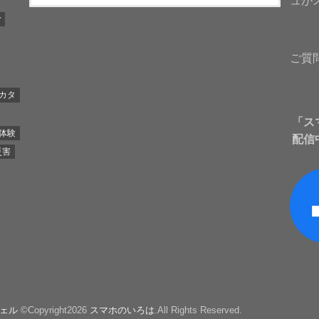
ュが
y
ご質
カタ
「ス
体験
配信
災害
シェル
©Copyright2026
スマホのいろは
.All Rights Reserved.