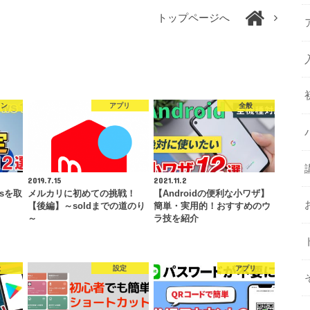
トップページへ
コン
アプリ
全般
2019.7.15
2021.11.2
sを取
メルカリに初めての挑戦！
【Androidの便利な小ワザ】
【後編】～soldまでの道のり
簡単・実用的！おすすめのウ
～
ラ技を紹介
般
設定
アプリ