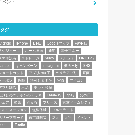
イベント
タグ
Android
iPhone
LINE
Googleマップ
PayPay
スケジュール
ホーム画面
通知
電子マネー
スマホ決済
ストレージ
Suica
メルカリ
LINE Pay
nanaco
キャンペーン
Instagram
楽天Edy
SNS
ショートカット
アプリの終了
カメラアプリ
画面
クーポン
権限
許可しますか
写真
アイコン
アプリ削除
出品
テレビ出演
たけしのニッポンのミカタ
FamiPay
7pay
父の日
シェア
壁紙
固まる
フリーズ
東京ドームシティ
イルミネーション
無料体験
ブルーライト
スリープモード
東京都防災
防災
災害
イベント
Foodie
Zeetle