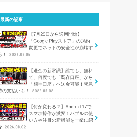
最新の記事
【7月29日から適用開始】
「Google Playストア」の規約
変更でネットの安全性が崩壊す
る！
2026.08.06
【送金の新常識】誰でも、無料
で、何度でも「既存口座」から
「相手口座」へ送金可能！緊急
時の支払いも！
2026.08.02
【何が変わる？】Android 17で
スマホ操作が激変！バブルの使
い方や注目の新機能を一挙に紹
介
2026.08.02