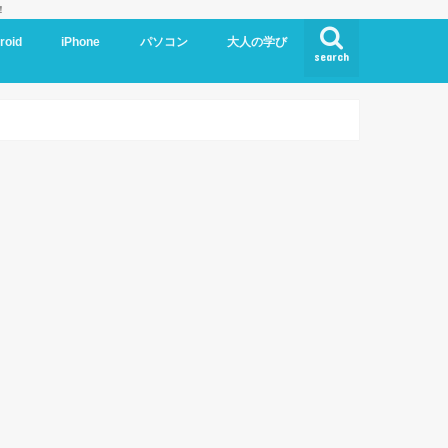
！
roid
iPhone
パソコン
大人の学び
search