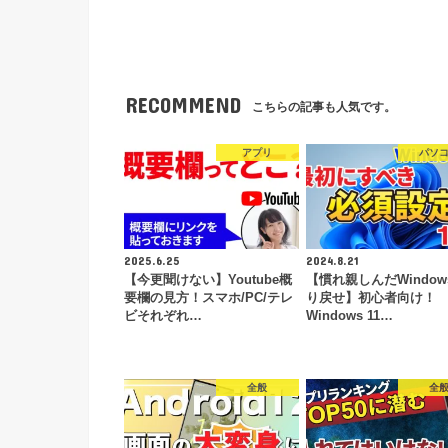
RECOMMEND
こちらの記事も人気です。
アプリ
パソ
2025.6.25
2024.8.21
【今更聞けない】Youtube概
【慣れ親しんだWindow
要欄の見方！スマホ/PC/テレ
り戻せ】初心者向け！
ビそれぞれ…
Windows 11…
全般
全