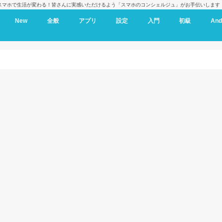
スマホで生活が変わる！皆さんに実感いただけるよう「スマホのコンシェルジュ」がお手伝いします
New
全般
アプリ
設定
入門
初級
And