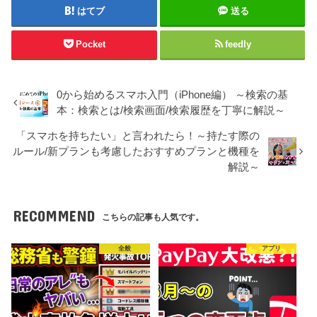
はてブ
送る
Pocket
feedly
0から始めるスマホ入門（iPhone編） ～検索の基
本：検索とは/検索画面/検索履歴を丁寧に解説～
「スマホを持ちたい」と言われたら！～持たす際の
ルール/新プランも考慮したおすすめプランと機種を
解説～
RECOMMEND
こちらの記事も人気です。
全般
アプリ