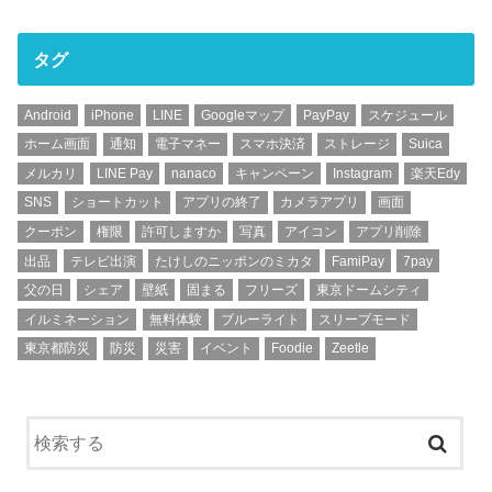
タグ
Android
iPhone
LINE
Googleマップ
PayPay
スケジュール
ホーム画面
通知
電子マネー
スマホ決済
ストレージ
Suica
メルカリ
LINE Pay
nanaco
キャンペーン
Instagram
楽天Edy
SNS
ショートカット
アプリの終了
カメラアプリ
画面
クーポン
権限
許可しますか
写真
アイコン
アプリ削除
出品
テレビ出演
たけしのニッポンのミカタ
FamiPay
7pay
父の日
シェア
壁紙
固まる
フリーズ
東京ドームシティ
イルミネーション
無料体験
ブルーライト
スリープモード
東京都防災
防災
災害
イベント
Foodie
Zeetle