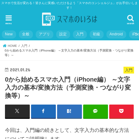
スマホで生活が変わる！皆さんに実感いただけるよう「スマホのコンシェルジュ」がお手伝いしま
す！
menu
search
New
全般
アプリ
設定
入門
初級
Android
iPh
HOME
入門
0から始めるスマホ入門（iPhone編） ～文字入力の基本/変換方法（予測変換・つながり変換
等）～
2021.01.26
入門
0から始めるスマホ入門（iPhone編） ～文字
入力の基本/変換方法（予測変換・つながり変
換等）～
今回は、入門編の続きとして、文字入力の基本的な方法
についてご説明致します。