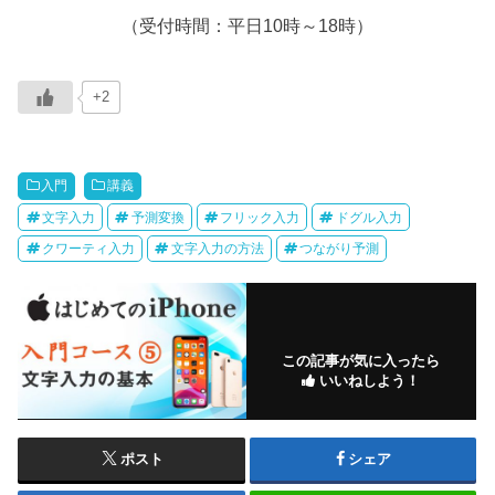
（受付時間：平日10時～18時）
+2
入門
講義
文字入力
予測変換
フリック入力
ドグル入力
クワーティ入力
文字入力の方法
つながり予測
この記事が気に入ったら
いいねしよう！
ポスト
シェア