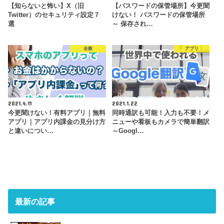
【知らないと怖い】X（旧
【パスワードの保管場所】今更聞
Twitter）のセキュリティ設定７
けない！ パスワードの保管場所
選
～ 保存され…
全般
アプリ
2021.4.11
2021.1.22
今更聞けない！有料アプリ｜無料
同時通訳も可能！入力も不要！メ
アプリ｜アプリ内課金の見分け方
ニューや看板もカメラで簡単翻訳
と違いについ…
～Googl…
最新の記事