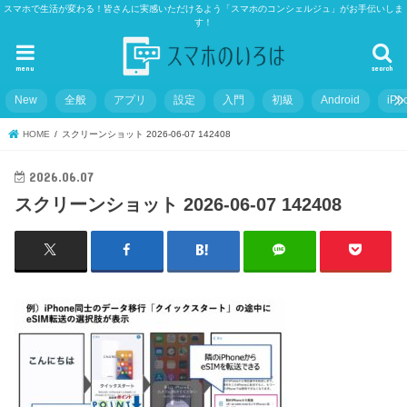
スマホで生活が変わる！皆さんに実感いただけるよう「スマホのコンシェルジュ」がお手伝いしま
す！
menu
search
New
全般
アプリ
設定
入門
初級
Android
iPh
HOME
スクリーンショット 2026-06-07 142408
2026.06.07
スクリーンショット 2026-06-07 142408