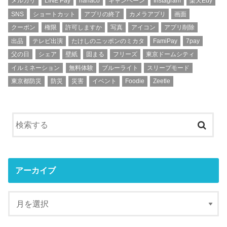
メルカリ
LINE Pay
nanaco
キャンペーン
Instagram
楽天Edy
SNS
ショートカット
アプリの終了
カメラアプリ
画面
クーポン
権限
許可しますか
写真
アイコン
アプリ削除
出品
テレビ出演
たけしのニッポンのミカタ
FamiPay
7pay
父の日
シェア
壁紙
固まる
フリーズ
東京ドームシティ
イルミネーション
無料体験
ブルーライト
スリープモード
東京都防災
防災
災害
イベント
Foodie
Zeetle
アーカイブ