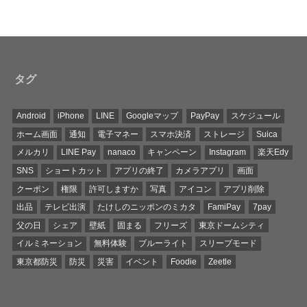
タグ
Android
iPhone
LINE
Googleマップ
PayPay
スケジュール
ホーム画面
通知
電子マネー
スマホ決済
ストレージ
Suica
メルカリ
LINE Pay
nanaco
キャンペーン
Instagram
楽天Edy
SNS
ショートカット
アプリの終了
カメラアプリ
画面
クーポン
権限
許可しますか
写真
アイコン
アプリ削除
出品
テレビ出演
たけしのニッポンのミカタ
FamiPay
7pay
父の日
シェア
壁紙
固まる
フリーズ
東京ドームシティ
イルミネーション
無料体験
ブルーライト
スリープモード
東京都防災
防災
災害
イベント
Foodie
Zeetle