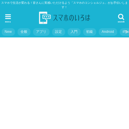
スマホで生活が変わる！皆さんに実感いただけるよう「スマホのコンシェルジュ」がお手伝いしま
す！
menu
search
New
全般
アプリ
設定
入門
初級
Android
iPh