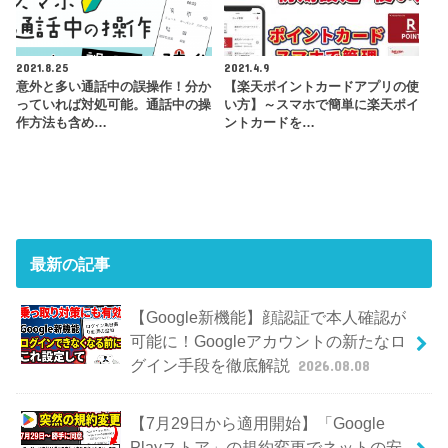
2021.8.25
2021.4.9
意外と多い通話中の誤操作！分か
【楽天ポイントカードアプリの使
っていれば対処可能。通話中の操
い方】～スマホで簡単に楽天ポイ
作方法も含め…
ントカードを…
最新の記事
【Google新機能】顔認証で本人確認が
可能に！Googleアカウントの新たなロ
グイン手段を徹底解説
2026.08.08
【7月29日から適用開始】「Google
Playストア」の規約変更でネットの安