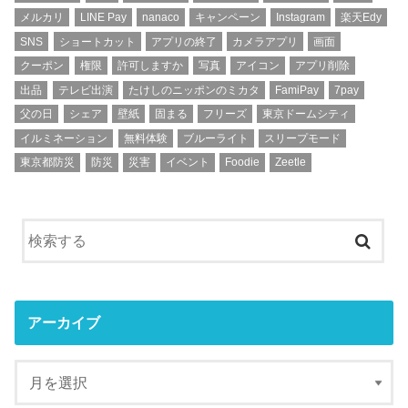
メルカリ
LINE Pay
nanaco
キャンペーン
Instagram
楽天Edy
SNS
ショートカット
アプリの終了
カメラアプリ
画面
クーポン
権限
許可しますか
写真
アイコン
アプリ削除
出品
テレビ出演
たけしのニッポンのミカタ
FamiPay
7pay
父の日
シェア
壁紙
固まる
フリーズ
東京ドームシティ
イルミネーション
無料体験
ブルーライト
スリープモード
東京都防災
防災
災害
イベント
Foodie
Zeetle
アーカイブ