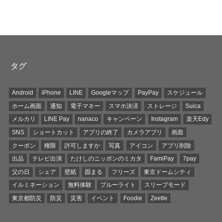
タグ
Android
iPhone
LINE
Googleマップ
PayPay
スケジュール
ホーム画面
通知
電子マネー
スマホ決済
ストレージ
Suica
メルカリ
LINE Pay
nanaco
キャンペーン
Instagram
楽天Edy
SNS
ショートカット
アプリの終了
カメラアプリ
画面
クーポン
権限
許可しますか
写真
アイコン
アプリ削除
出品
テレビ出演
たけしのニッポンのミカタ
FamiPay
7pay
父の日
シェア
壁紙
固まる
フリーズ
東京ドームシティ
イルミネーション
無料体験
ブルーライト
スリープモード
東京都防災
防災
災害
イベント
Foodie
Zeetle