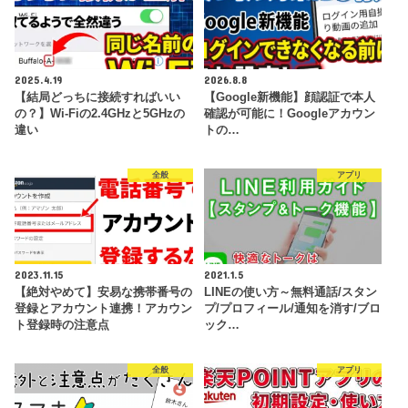
2025.4.19
2026.8.8
【結局どっちに接続すればいい
【Google新機能】顔認証で本人
の？】Wi-Fiの2.4GHzと5GHzの
確認が可能に！Googleアカウン
違い
トの…
全般
アプリ
2023.11.15
2021.1.5
【絶対やめて】安易な携帯番号の
LINEの使い方～無料通話/スタン
登録とアカウント連携！アカウン
プ/プロフィール/通知を消す/ブロ
ト登録時の注意点
ック…
全般
アプリ