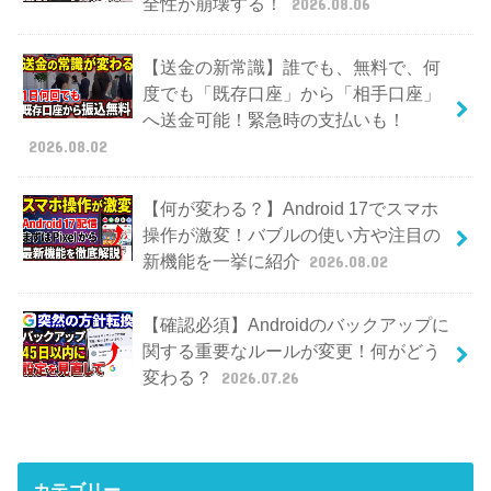
全性が崩壊する！
2026.08.06
【送金の新常識】誰でも、無料で、何
度でも「既存口座」から「相手口座」
へ送金可能！緊急時の支払いも！
2026.08.02
【何が変わる？】Android 17でスマホ
操作が激変！バブルの使い方や注目の
新機能を一挙に紹介
2026.08.02
【確認必須】Androidのバックアップに
関する重要なルールが変更！何がどう
変わる？
2026.07.26
カテゴリー