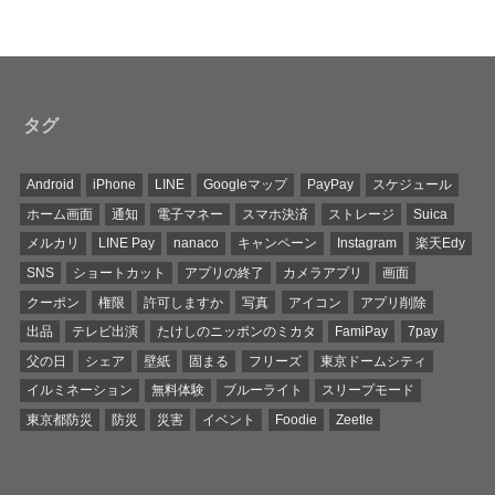
タグ
Android
iPhone
LINE
Googleマップ
PayPay
スケジュール
ホーム画面
通知
電子マネー
スマホ決済
ストレージ
Suica
メルカリ
LINE Pay
nanaco
キャンペーン
Instagram
楽天Edy
SNS
ショートカット
アプリの終了
カメラアプリ
画面
クーポン
権限
許可しますか
写真
アイコン
アプリ削除
出品
テレビ出演
たけしのニッポンのミカタ
FamiPay
7pay
父の日
シェア
壁紙
固まる
フリーズ
東京ドームシティ
イルミネーション
無料体験
ブルーライト
スリープモード
東京都防災
防災
災害
イベント
Foodie
Zeetle