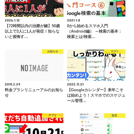
2026.1.12
2021.1.8
【72時間以内の治療が鍵】50歳
0から始めるスマホ入門
以上で3人に1人が発症！知らな
（Android編） ～検索の基本：
いと後悔す…
検索とは/検索…
お知らせ
アプリ
2019.3.29
2022.11.21
料金プランリニューアルのお知ら
【Googleカレンダー】来年こそ
せ
は始めよう！スマホでのスケジュ
ール管理…
アプリ
設定