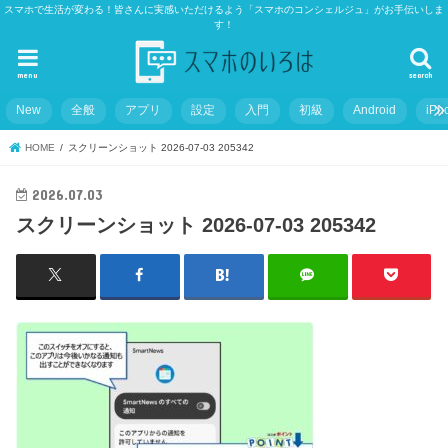
スマホで生活が変わる！皆さんに実感いただけるよう「スマホのコンシェルジュ」がお手伝いしま
す！
menu
search
New
全般
アプリ
設定
入門
初級
Android
iPh
HOME
スクリーンショット 2026-07-03 205342
2026.07.03
スクリーンショット 2026-07-03 205342