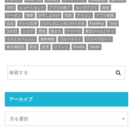
SNS
ショートカット
アプリの終了
カメラアプリ
画面
クーポン
権限
許可しますか
写真
アイコン
アプリ削除
出品
テレビ出演
たけしのニッポンのミカタ
FamiPay
7pay
父の日
シェア
壁紙
固まる
フリーズ
東京ドームシティ
イルミネーション
無料体験
ブルーライト
スリープモード
東京都防災
防災
災害
イベント
Foodie
Zeetle
アーカイブ