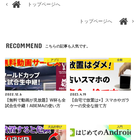
トップページへ
トップページへ
RECOMMEND
こちらの記事も人気です。
アプリ
全般
2022.12.6
2023.4.19
【無料で動画が見放題】W杯も全
【自宅で放置は×】スマホやガラ
試合生中継！ABEMAの使い方
ケーの安全な捨て方
大人の学び
入門