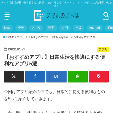
スマホで生活が変わる！皆さんに実感いただけるよう「スマホのコンシェルジュ」がお手伝いしま
す！
menu
search
New
全般
アプリ
設定
入門
初級
Android
iPh
HOME
アプリ
【おすすめアプリ】日常生活を快適にする便利なアプリ5選
2022.01.21
アプリ
【おすすめアプリ】日常生活を快適にする便
利なアプリ5選
今回はアプリ紹介の中でも、日常的に使える便利なもの
を5つご紹介していきます。
また、既にご利用中の方にも参考にして頂けるよう使い