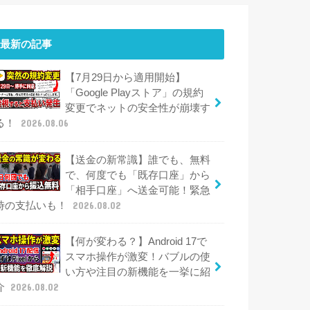
最新の記事
【7月29日から適用開始】
「Google Playストア」の規約
変更でネットの安全性が崩壊す
る！
2026.08.06
【送金の新常識】誰でも、無料
で、何度でも「既存口座」から
「相手口座」へ送金可能！緊急
時の支払いも！
2026.08.02
【何が変わる？】Android 17で
スマホ操作が激変！バブルの使
い方や注目の新機能を一挙に紹
介
2026.08.02