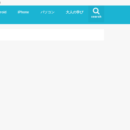
！
roid
iPhone
パソコン
大人の学び
search