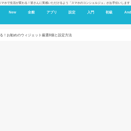
スマホで生活が変わる！皆さんに実感いただけるよう「スマホのコンシェルジュ」がお手伝いします
New
全般
アプリ
設定
入門
初級
And
る！お勧めのウィジェット厳選8個と設定方法