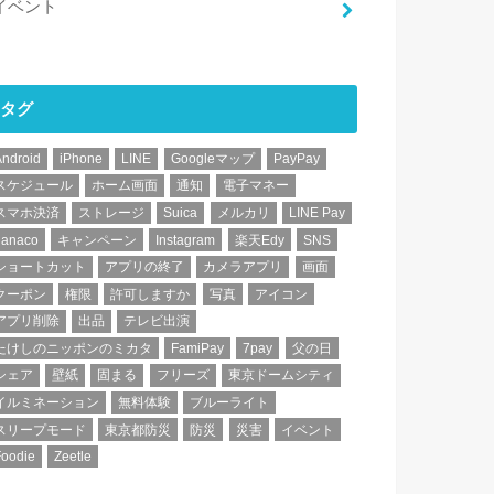
イベント
タグ
Android
iPhone
LINE
Googleマップ
PayPay
スケジュール
ホーム画面
通知
電子マネー
スマホ決済
ストレージ
Suica
メルカリ
LINE Pay
nanaco
キャンペーン
Instagram
楽天Edy
SNS
ショートカット
アプリの終了
カメラアプリ
画面
クーポン
権限
許可しますか
写真
アイコン
アプリ削除
出品
テレビ出演
たけしのニッポンのミカタ
FamiPay
7pay
父の日
シェア
壁紙
固まる
フリーズ
東京ドームシティ
イルミネーション
無料体験
ブルーライト
スリープモード
東京都防災
防災
災害
イベント
Foodie
Zeetle