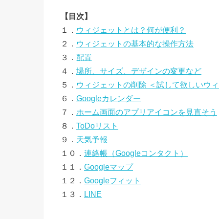
【目次】
１．
ウィジェットとは？何が便利？
２．
ウィジェットの基本的な操作方法
３．
配置
４．
場所、サイズ、デザインの変更など
５．
ウィジェットの削除 ＜試して欲しいウ
６．
Googleカレンダー
７．
ホーム画面のアプリアイコンを見直そう
８．
ToDoリスト
９．
天気予報
１０．
連絡帳（Googleコンタクト）
１１．
Googleマップ
１２．
Googleフィット
１３．
LINE