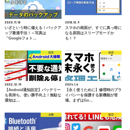
2020.11.18
2018.12.9
いざという時に備える！バックア
スマホの画面が、すぐに真っ暗に
ップ最適手法！～写真は
なる原因はスリープモードか
「Googleフォト…
も！？
設定
設定
2022.12.19
2024.1.6
【Android通知設定】バッテリー
【永く使うために】修理時のプラ
も長持ち、使い勝手向上！無駄な
イバシーを保護する新機能が登
通知は…
場。まずはGo…
全般
設定