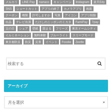
メルカリ
LINE Pay
nanaco
キャンペーン
Instagram
楽天Edy
SNS
ショートカット
アプリの終了
カメラアプリ
画面
クーポン
権限
許可しますか
写真
アイコン
アプリ削除
出品
テレビ出演
たけしのニッポンのミカタ
FamiPay
7pay
父の日
シェア
壁紙
固まる
フリーズ
東京ドームシティ
イルミネーション
無料体験
ブルーライト
スリープモード
東京都防災
防災
災害
イベント
Foodie
Zeetle
アーカイブ