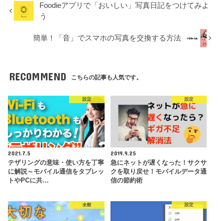
Foodieアプリで「おいしい」写真日記をつけてみよ
う
簡単！「音」でスマホの写真を交換する方法
RECOMMEND
こちらの記事も人気です。
設定
設定
2021.7.5
2019.9.25
テザリングの意味・使い方を丁寧
急にネットが遅くなった！サクサ
に解説～モバイル通信をタブレッ
クを取り戻せ！モバイルデータ通
トやPCに共…
信の節約術
全般
設定