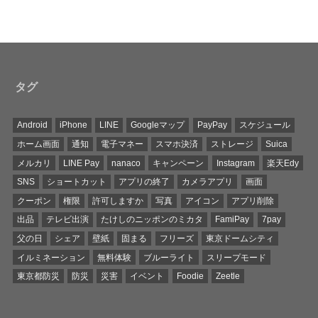
タグ
Android
iPhone
LINE
Googleマップ
PayPay
スケジュール
ホーム画面
通知
電子マネー
スマホ決済
ストレージ
Suica
メルカリ
LINE Pay
nanaco
キャンペーン
Instagram
楽天Edy
SNS
ショートカット
アプリの終了
カメラアプリ
画面
クーポン
権限
許可しますか
写真
アイコン
アプリ削除
出品
テレビ出演
たけしのニッポンのミカタ
FamiPay
7pay
父の日
シェア
壁紙
固まる
フリーズ
東京ドームシティ
イルミネーション
無料体験
ブルーライト
スリープモード
東京都防災
防災
災害
イベント
Foodie
Zeetle