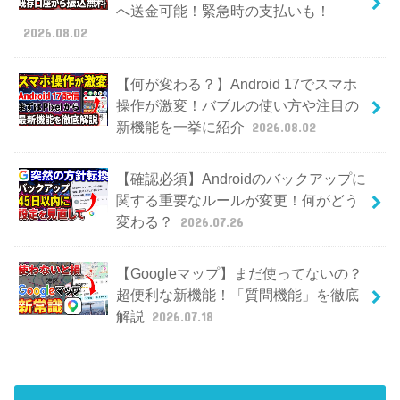
へ送金可能！緊急時の支払いも！
2026.08.02
【何が変わる？】Android 17でスマホ
操作が激変！バブルの使い方や注目の
新機能を一挙に紹介
2026.08.02
【確認必須】Androidのバックアップに
関する重要なルールが変更！何がどう
変わる？
2026.07.26
【Googleマップ】まだ使ってないの？
超便利な新機能！「質問機能」を徹底
解説
2026.07.18