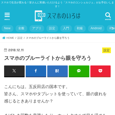
スマホで生活が変わる！皆さんに実感いただけるよう「スマホのコンシェルジュ」がお手伝いしま
す！
menu
search
New
全般
アプリ
設定
入門
初級
Android
iPh
HOME
設定
スマホのブルーライトから眼を守ろう
2018.12.11
設定
スマホのブルーライトから眼を守ろう
こんにちは。五反田店の国本です。
皆さん、スマホやタブレットを使っていて、眼の疲れを
感じるときありませんか？