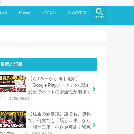
！
roid
iPhone
パソコン
大人の学び
search
最新の記事
【7月29日から適用開始】
「Google Playストア」の規約
変更でネットの安全性が崩壊す
る！
2026.08.06
【送金の新常識】誰でも、無料
で、何度でも「既存口座」から
「相手口座」へ送金可能！緊急
時の支払いも！
2026.08.02