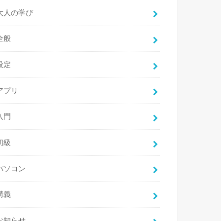
大人の学び
全般
設定
アプリ
入門
初級
パソコン
講義
お知らせ