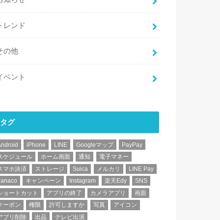
トレンド
その他
イベント
タグ
Android
iPhone
LINE
Googleマップ
PayPay
スケジュール
ホーム画面
通知
電子マネー
スマホ決済
ストレージ
Suica
メルカリ
LINE Pay
nanaco
キャンペーン
Instagram
楽天Edy
SNS
ショートカット
アプリの終了
カメラアプリ
画面
クーポン
権限
許可しますか
写真
アイコン
アプリ削除
出品
テレビ出演