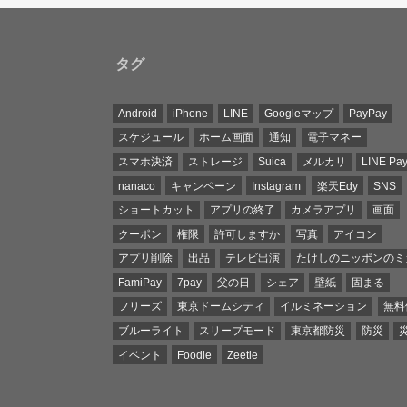
タグ
Android
iPhone
LINE
Googleマップ
PayPay
スケジュール
ホーム画面
通知
電子マネー
スマホ決済
ストレージ
Suica
メルカリ
LINE Pa
nanaco
キャンペーン
Instagram
楽天Edy
SNS
ショートカット
アプリの終了
カメラアプリ
画面
クーポン
権限
許可しますか
写真
アイコン
アプリ削除
出品
テレビ出演
たけしのニッポンのミ
FamiPay
7pay
父の日
シェア
壁紙
固まる
フリーズ
東京ドームシティ
イルミネーション
無料
ブルーライト
スリープモード
東京都防災
防災
イベント
Foodie
Zeetle