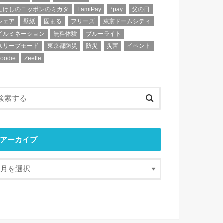
たけしのニッポンのミカタ
FamiPay
7pay
父の日
シェア
壁紙
固まる
フリーズ
東京ドームシティ
イルミネーション
無料体験
ブルーライト
スリープモード
東京都防災
防災
災害
イベント
Foodie
Zeetle
アーカイブ