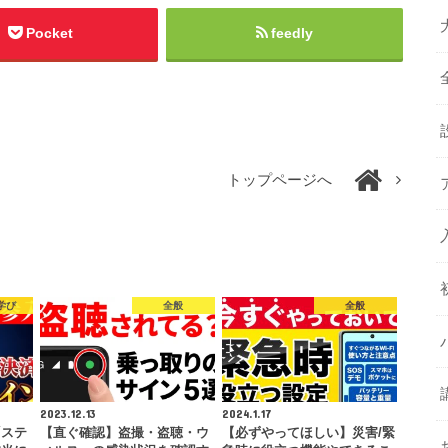
Pocket
feedly
トップページへ
学び
全般
全般
2023.12.13
2024.1.17
「ステ
【直ぐ確認】盗撮・盗聴・ウ
【必ずやってほしい】災害/緊