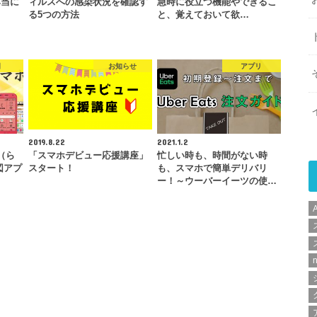
本当に
ィルスへの感染状況を確認す
急時に役立つ機能やできるこ
？
る5つの方法
と、覚えておいて欲…
門
お知らせ
アプリ
2019.8.22
2021.1.2
（ら
「スマホデビュー応援講座」
忙しい時も、時間がない時
図アプ
スタート！
も、スマホで簡単デリバリ
ー！～ウーバーイーツの使…