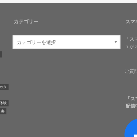
カテゴリー
スマ
「ス
ュが
y
ご質
カタ
「ス
体験
配信
災害