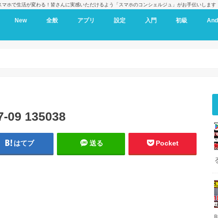
スマホで生活が変わる！皆さんに実感いただけるよう「スマホのコンシェルジュ」がお手伝いします
New
全般
アプリ
設定
入門
初級
And
9 135038
はてブ
送る
Pocket