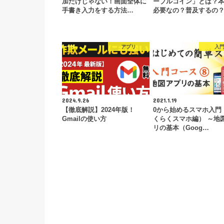
加だけじゃない！画面全体に
ーブルコイン」とは？
手書き入力をする方法…
必要なの？普及するの
アプリ
入
2024.9.26
2021.1.19
【徹底解説】2024年版！
0から始めるスマホ入門
Gmailの使い方
くらくスマホ編） ～地
リの基本（Goog…