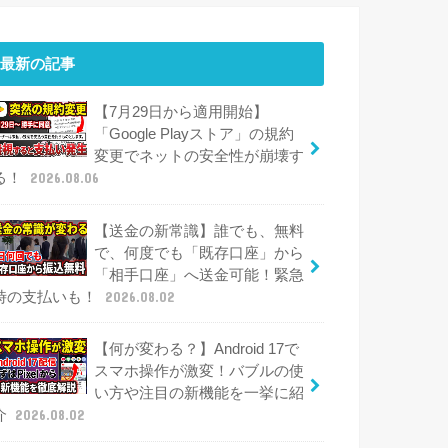
最新の記事
【7月29日から適用開始】
「Google Playストア」の規約
変更でネットの安全性が崩壊す
る！
2026.08.06
【送金の新常識】誰でも、無料
で、何度でも「既存口座」から
「相手口座」へ送金可能！緊急
時の支払いも！
2026.08.02
【何が変わる？】Android 17で
スマホ操作が激変！バブルの使
い方や注目の新機能を一挙に紹
介
2026.08.02