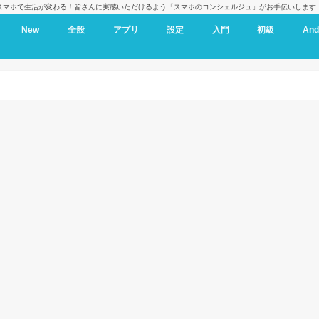
スマホで生活が変わる！皆さんに実感いただけるよう「スマホのコンシェルジュ」がお手伝いします
New
全般
アプリ
設定
入門
初級
And