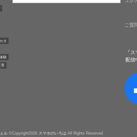
ュが
y
ご質
カタ
「ス
体験
配信
災害
シェル
©Copyright2026
スマホのいろは
.All Rights Reserved.