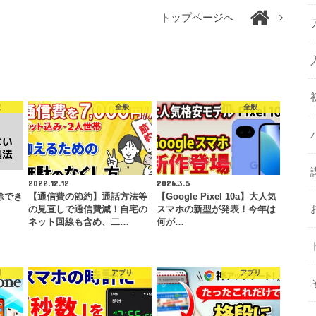
トップページへ
定
全般
全般
2022.12.12
2026.3.5
除でき
【通信費の節約】通話方法等
【Google Pixel 10a】大人気
の見直しで通信費減！自宅の
スマホの新型が発表！今年は
ネット回線も含め、二…
何が…
門
アプリ
アプリ