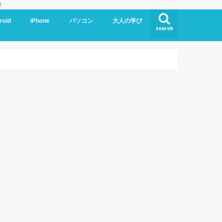
！
roid
iPhone
パソコン
大人の学び
search