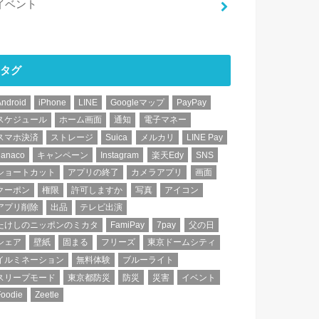
イベント
タグ
Android
iPhone
LINE
Googleマップ
PayPay
スケジュール
ホーム画面
通知
電子マネー
スマホ決済
ストレージ
Suica
メルカリ
LINE Pay
nanaco
キャンペーン
Instagram
楽天Edy
SNS
ショートカット
アプリの終了
カメラアプリ
画面
クーポン
権限
許可しますか
写真
アイコン
アプリ削除
出品
テレビ出演
たけしのニッポンのミカタ
FamiPay
7pay
父の日
シェア
壁紙
固まる
フリーズ
東京ドームシティ
イルミネーション
無料体験
ブルーライト
スリープモード
東京都防災
防災
災害
イベント
Foodie
Zeetle