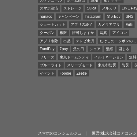
スケジュール
ホーム画面
通知
電子マネー
スマホ決済
ストレージ
Suica
メルカリ
LINE Pa
nanaco
キャンペーン
Instagram
楽天Edy
SNS
ショートカット
アプリの終了
カメラアプリ
画面
クーポン
権限
許可しますか
写真
アイコン
アプリ削除
出品
テレビ出演
たけしのニッポンのミ
FamiPay
7pay
父の日
シェア
壁紙
固まる
フリーズ
東京ドームシティ
イルミネーション
無料
ブルーライト
スリープモード
東京都防災
防災
イベント
Foodie
Zeetle
スマホのコンシェルジュ
運営:株式会社コアコン