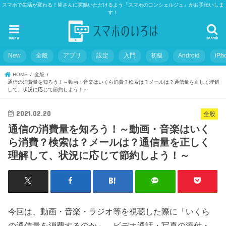
スマホで生活が変わる！皆さんに実感いただけるよう「スマホのコンシェルジュ」がお手伝いしま
す！
menu
search
New
全般
アプリ
設定
入門
初級
Android
iPh
HOME
全般
通信の消費量を知ろう！～動画・音楽はいくら消費？検索は？メールは？通信量を正しく理解
して、状況に応じて節約しよう！～
2021.02.20
全般
通信の消費量を知ろう！～動画・音楽はいく
ら消費？検索は？メールは？通信量を正しく
理解して、状況に応じて節約しよう！～
今回は、動画・音楽・ラジオ等を視聴した際に「いくら
の通信量を消費するのか」、ビデオ通話・写真の添付・