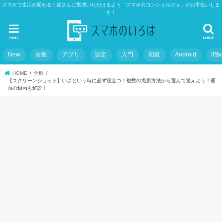
スマホで生活が変わる！皆さんに実感いただけるよう「スマホのコンシェルジュ」がお手伝いしま
す！
menu
search
New
全般
アプリ
設定
入門
初級
Android
iPh
HOME
全般
【スクリーンショット】いざという時に必ず役立つ！複数の撮影方法から選んで覚えよう！画
面の録画も解説！